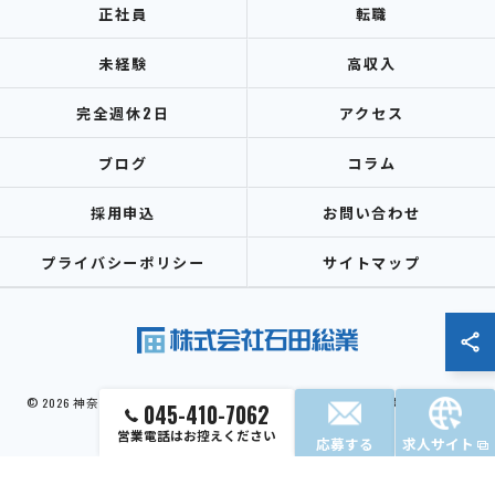
正社員
転職
未経験
高収入
完全週休2日
アクセス
ブログ
コラム
採用申込
お問い合わせ
プライバシーポリシー
サイトマップ
© 2026 神奈川県横浜市で設備工事の求人なら株式会社石田総業 ALL RIGHTS
045-410-7062
RESERVED.
営業電話はお控えください
応募する
求人サイト