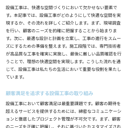
現場での即興的な対応の重要性
設備工事は、快適な空間づくりにおいて欠かせない要素で
成功事例から学ぶ現場の工夫
す。本記事では、設備工事がどのようにして快適な空間を実
顧客満足を高めるための現場対応
現するか、その流れを詳しくご紹介します。まず、現場調査
現場の工夫が生む長期的な成果
を行い、顧客のニーズを的確に把握することから始まりま
設備工事のプロが直面する問題とその解決法
す。次に、最適な設計と計画を立案し、工事の進行をスムー
ズにするための準備を整えます。施工段階では、専門技術者
日常的に直面する問題の特定
が高品質な工事を確実に実施し、最後に厳しい品質確認を行
困難を乗り越えるための具体的な方策
うことで、理想の快適空間を実現します。こうした流れを通
技術的問題に対する迅速な対応
じて、設備工事は私たちの生活において重要な役割を果たし
予測不可能な状況への対応力
ています。
チーム全体での問題解決アプローチ
持続的な改善を支える問題解決法
顧客満足を追求する設備工事の取り組み
設備工事において顧客満足は最重要課題です。顧客の期待を
超えるサービスを提供するためには、綿密なコミュニケーシ
ョンと徹底したプロジェクト管理が不可欠です。まず、顧客
のニーズを正確に把握し、それに基づいたカスタマイズされ