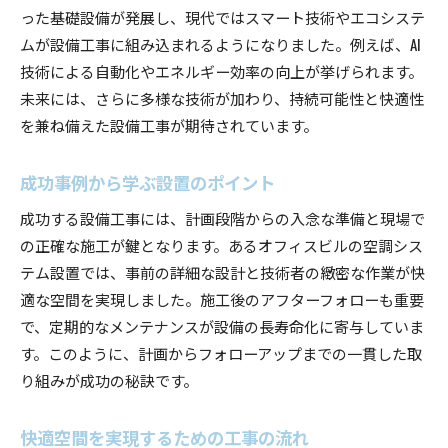
った基礎設備が発展し、現代ではスマート技術やエコシステ
病院での衛生的空間づくりの実践
ムが設備工事に組み込まれるようになりました。例えば、AI
商業施設における快適な空間の実現
技術による自動化やエネルギー効率の向上が挙げられます。
住宅における設備工事の重要性
未来には、さらに多様な技術が加わり、持続可能性と快適性
地域社会に貢献する設備工事の事例
を兼ね備えた設備工事が期待されています。
設備工事による快適空間づくりのプロセス
初期設計から施工までのステップ
成功事例から学ぶ設置のポイント
顧客との対話を通じたニーズの把握
成功する設備工事には、計画段階からの入念な準備と現場で
施工現場でのスムーズな作業進行
の正確な施工が鍵となります。あるオフィスビルの空調シス
効率的なプロジェクト管理の実践
テム設置では、事前の詳細な設計と技術者の緻密な作業が快
適な空間を実現しました。施工後のアフターフォローも重要
完成後のアフターケアとメンテナンス
で、定期的なメンテナンスが設備の長寿命化に寄与していま
設備工事を成功に導くプロセスの秘訣
す。このように、計画からフォローアップまでの一貫した取
現場での工夫が生む設備工事の成功事例
り組みが成功の秘訣です。
現場特有の課題に対する創造的解決
技術者の工夫がもたらす施工効率化
快適空間を実現するための工事の流れ