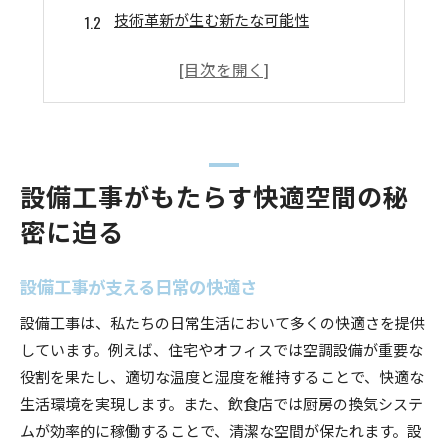
技術革新が生む新たな可能性
設備工事の歴史と未来展望
成功事例から学ぶ設置のポイント
快適空間を実現するための工事の流れ
顧客満足を追求する設備工事の取り組み
成功事例で見る設備工事の技術力と誠実さ
設備工事がもたらす快適空間の秘
確かな技術力がもたらす成果
密に迫る
現場で発揮される誠実な対応
設備工事における技術者の役割
設備工事が支える日常の快適さ
技術力向上のための取り組み
設備工事は、私たちの日常生活において多くの快適さを提供
設備工事の成功事例から得られる教訓
しています。例えば、住宅やオフィスでは空調設備が重要な
誠実な仕事が築く長期的な信頼
役割を果たし、適切な温度と湿度を維持することで、快適な
設備工事で快適な空間を実現する取り組み
生活環境を実現します。また、飲食店では厨房の換気システ
快適空間づくりに必要な設備工事の要素
ムが効率的に稼働することで、清潔な空間が保たれます。設