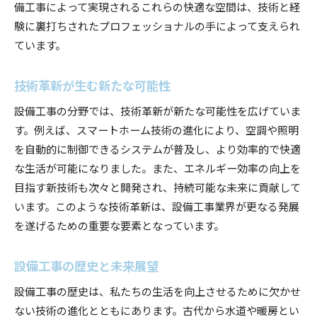
顧客のニーズに応えるデザインと設計
備工事によって実現されるこれらの快適な空間は、技術と経
験に裏打ちされたプロフェッショナルの手によって支えられ
環境に配慮した設備の導入
ています。
効率的な施工を実現するための管理方法
品質を保つための検査とメンテナンス
技術革新が生む新たな可能性
持続可能な設備工事の取り組み
設備工事の分野では、技術革新が新たな可能性を広げていま
プロが語る現場での設備工事の課題と解決策
す。例えば、スマートホーム技術の進化により、空調や照明
現場で直面する主な課題とは
を自動的に制御できるシステムが普及し、より効率的で快適
課題解決に向けたプロのアプローチ
な生活が可能になりました。また、エネルギー効率の向上を
安全対策の徹底とその重要性
目指す新技術も次々と開発され、持続可能な未来に貢献して
プロジェクトの円滑な進行を支える工夫
います。このような技術革新は、設備工事業界が更なる発展
技術者間のコミュニケーションの重要性
を遂げるための重要な要素となっています。
課題を乗り越えるためのチームワーク
設備工事の歴史と未来展望
快適な環境を支える設備工事の事例紹介
飲食店における換気設備の成功事例
設備工事の歴史は、私たちの生活を向上させるために欠かせ
ない技術の進化とともにあります。古代から水道や暖房とい
ホテルの空調設備改善の成功例