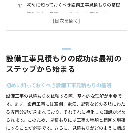
初めに知っておくべき設備工事見積もりの基礎
設備工事の見積もりプロセスを理解する
プロジェクトの明確な目標設定が鍵
信頼できる業者選びの方法
見積もり前に検討すべき重要事項
設備工事のスケジュール作成の重要性
設備工事見積もりの成功は最初の
設備工事の見積もりで重要なポイントを押さえる
ステップから始まる
適切な予算設定のためのポイント
設備工事の詳細を明確にする方法
初めに知っておくべき設備工事見積もりの基礎
相見積もりを取るメリットと注意点
設備工事の見積もりを依頼する際、基本的な理解が重要で
業者とのコミュニケーションを円滑にするコツ
す。まず、設備工事には空調、電気、配管などの多岐にわた
見積もりに含まれるべき項目の確認
る専門分野が含まれており、それぞれに特化した知識が求め
予期せぬコストを防ぐための対策
られます。このため、見積もりには工事の種類と範囲を明確
設備工事見積もりの落とし穴を回避する方法
にすることが必要です。さらに、見積もりがどのように構成