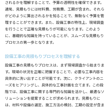
よくある見積もりミスとその防ぎ方
されるかを理解することで、予算の透明性を確保できます。
不適切な見積もりを避けるためのチェックポイ
通常、見積もりには材料費、労務費、工期が含まれ、それら
ント
がどのように算出されるかを知ることで、無駄なく予算を管
理することができます。また、設備工事の特性上、現場調査
契約内容の詳細確認の重要性
を行うことで正確な見積もりが可能になります。このよう
過小評価されがちなコスト項目
に、基礎的な知識を持っていることが、スムーズな見積もり
予算オーバーを防ぐためのリスク管理
プロセスの第一歩となります。
設備工事見積もりにおける交渉術
設備工事の見積もりを効率的に進めるための秘訣
設備工事の見積もりプロセスを理解する
効率的な見積もり依頼の手順
設備工事の見積もりプロセスは、まず現場調査から始まりま
テクノロジーを活用した見積もり管理
す。現場の状況を正確に把握することで、必要な工事内容を
作業効率を上げるための協力体制の構築
具体的に洗い出すことが可能です。次に、クライアントのニ
見積もりプロセスのデジタル化の利点
ーズをヒアリングし、具体的な工事計画を立てます。この段
関係者全員を巻き込むコミュニケーション戦略
階では、設備工事に関する専門的な知識を活かし、最適なソ
リューションを提案することが求められます。見積もりに
ミーティングを効果的に行うための準備
は、材料や設備の選定、施工方法の検討、工期の設定が含ま
設備工事見積もりでコストを正確に予測する方法