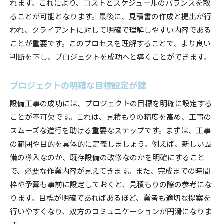
れます。これにより、コストとスケジュールのバランスを取
正確なコスト予測のためのデータ収集法
ることが可能となります。最後に、見積書の作成と提出が行
過去のプロジェクトを活用した予測手法
われ、クライアントに対して明確で理解しやすい内容である
不確実性を考慮した予算設定の技法
ことが重要です。このプロセスを理解することで、より良い
設備工事における市場動向の分析
判断を下し、プロジェクトを成功へと導くことができます。
コスト変動を予測するための定量分析
プロジェクトの明確な目標設定が鍵
専門家の意見を取り入れる方法
設備工事のプロが教える見積もり成功のカギ
設備工事の成功には、プロジェクトの目標を明確に設定する
プロフェッショナルの視点から見る見積もり
ことが不可欠です。これは、見積もりの精度を高め、工事の
スムーズな進行を助ける重要なステップです。まずは、工事
成功事例から学ぶ見積もりの極意
の範囲や目的を具体的に定義しましょう。例えば、新しい設
お客様のニーズを的確に捉える技術
備の導入なのか、既存設備の改修なのかを明確にすること
競争力のある見積もりを作成する方法
で、必要な作業内容が見えてきます。また、完成までの時間
プロが実践する品質管理の手法
枠や予算も事前に設定しておくと、見積もりの際の参考にな
持続可能なプロジェクトのための戦略
ります。目標が明確であればあるほど、業者も適切な提案を
見積もりのプロになるための設備工事ガイド
行いやすくなり、双方のコミュニケーションが円滑になりま
見積もりスキルを向上させるためのステップ