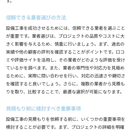
す。
見積もりに必要な知識と資格
信頼できる業者選びの方法
実践的な経験を積むための方法
業界トレンドに対応するための教育プログラム
設備工事を成功させるためには、信頼できる業者を選ぶこと
が重要です。業者選びは、プロジェクトの品質やコストに大
プロジェクト管理ツールの活用法
きく影響を与えるため、慎重に行いましょう。まず、過去の
見積もりの専門家としてのキャリアパス
実績や他の顧客の評判を確認することがポイントです。口コ
設備工事見積もりでプロジェクトを成功に導く
ミや評価サイトを活用し、その業者がどのような評価を受け
プロジェクト成功のための見積もり戦略
ているかを調べます。また、業者の専門性や対応力を見極め
見積もりを活用したプロジェクト管理の実践
るために、実際に問い合わせを行い、対応の迅速さや親切さ
全体像を把握するための視点
を確認すると良いでしょう。さらに、複数の業者から見積も
りを取り、比較することで、最適な選択が可能になります。
効果的なチームビルディングの手法
プロジェクト進行中の見積もり調整の重要性
見積もり前に検討すべき重要事項
最終成果物の品質を保証するためのチェックリ
スト
設備工事の見積もりを依頼する前に、いくつかの重要事項を
検討することが必要です。まず、プロジェクトの詳細を明確