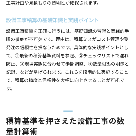
工事計画や見積もりの透明性が確保されます。
設備工事積算でミスを防ぐリスト活用術
設備工事数量チェックリスト導入のメリット
設備工事積算の基礎知識と実践ポイント
設備工事積算精度を高めるリスト運用のコツ
設備工事積算を正確に行うには、基礎知識の習得と実践的手
最新基準で設備工事数量を正確に計算する方法
順の徹底が不可欠です。理由は、積算ミスがコスト管理や受
最新積算基準に基づく設備工事数量積算の手順
発注の信頼性を損なうためです。具体的な実践ポイントとし
設備工事積算における法令改正情報の重要性
て、①最新の積算基準資料を参照、②チェックリストで漏れ
設備工事数量計算で押さえるべき基準改定点
防止、③現場実態に合わせて歩掛調整、④数量根拠の明示と
記録、などが挙げられます。これらを段階的に実施すること
設備工事積算の精度向上に役立つ最新情報
で、積算の精度と信頼性を大幅に向上させることが可能で
最新基準を反映した設備工事積算の進め方
す。
設備工事数量積算で常にチェックしたい最新動
向
積算基準を押さえた設備工事の数
量計算術