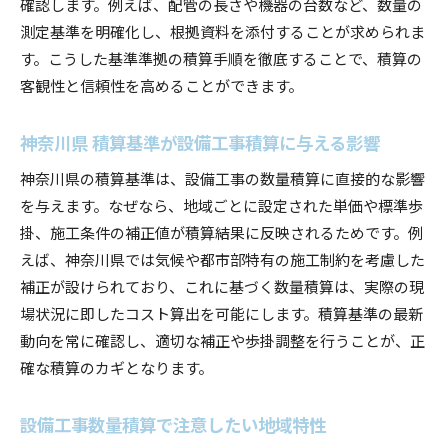
確認します。例えば、配管の長さや機器の台数など、数量の
公共工事の積算ミスを防ぐ実践的なポイント
測定基準を明確化し、根拠資料を添付することが求められま
設備工事積算でよくあるミスとその防止策
す。こうした基準準拠の積算手順を徹底することで、積算の
積算ミスを減らすための設備工事チェック法
客観性と信頼性を高めることができます。
公共工事積算基準を守る設備工事管理の実際
設備工事数量見積もり時の確認ポイント
神奈川県 積算基準が設備工事積算に与える影響
積算ミスを防ぐ設備工事プロセスの工夫
神奈川県の積算基準は、設備工事の数量積算に直接的な影響
設備工事積算におけるミス防止の実践事例
を与えます。なぜなら、地域ごとに設定された単価や標準歩
標準歩掛の理解が設備工事積算のカギとなる理由
掛、施工条件の補正値が積算結果に反映されるためです。例
設備工事積算で重要な標準歩掛の基本知識
えば、神奈川県では気候や都市部特有の施工制約を考慮した
補正が設けられており、これに基づく数量積算は、実際の現
標準歩掛による設備工事数量算出のメリット
場状況に即したコスト算出を可能にします。積算基準の最新
設備工事積算における標準歩掛の活用法とは
動向を常に確認し、適切な補正や歩掛調整を行うことが、正
設備工事標準歩掛を現場に合わせて調整する方
確な積算のカギとなります。
法
設備工事積算と標準歩掛の関連性
設備工事数量積算で注意したい地域特性
設備工事数量積算で押さえたい歩掛設定の要点