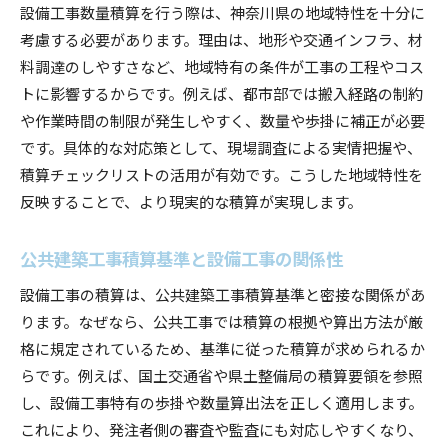
設備工事数量積算を行う際は、神奈川県の地域特性を十分に
神奈川県積算基準に基づく設備工事の流れ
考慮する必要があります。理由は、地形や交通インフラ、材
神奈川県積算基準を反映した設備工事の流れ
料調達のしやすさなど、地域特有の条件が工事の工程やコス
設備工事着手から積算までの具体的な手順
トに影響するからです。例えば、都市部では搬入経路の制約
設備工事数量積算における基準資料の使い方
や作業時間の制限が発生しやすく、数量や歩掛に補正が必要
設備工事積算に役立つ県土整備局建築工事積算
です。具体的な対応策として、現場調査による実情把握や、
要領
積算チェックリストの活用が有効です。こうした地域特性を
反映することで、より現実的な積算が実現します。
神奈川県単価を考慮した設備工事積算方法
設備工事積算の流れと積算基準の実務活用
公共建築工事積算基準と設備工事の関係性
積算チェックリストを活用した数量算出のコツ
設備工事の積算は、公共建築工事積算基準と密接な関係があ
設備工事数量積算で役立つチェックリストの作
ります。なぜなら、公共工事では積算の根拠や算出方法が厳
成法
格に規定されているため、基準に従った積算が求められるか
積算チェックリストを使った設備工事の精度向
らです。例えば、国土交通省や県土整備局の積算要領を参照
上
し、設備工事特有の歩掛や数量算出法を正しく適用します。
設備工事積算のチェックポイントを押さえる方
これにより、発注者側の審査や監査にも対応しやすくなり、
法