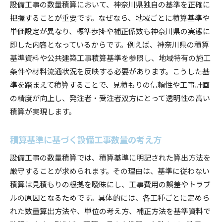
ト
設備工事の数量積算において、神奈川県独自の基準を正確に
把握することが重要です。なぜなら、地域ごとに積算基準や
積算基準を反映した設備工事数量の割り出し方
単価設定が異なり、標準歩掛や補正係数も神奈川県の実態に
設備工事積算チェックマニュアルの活用術
即した内容となっているからです。例えば、神奈川県の積算
設備工事数量計算と積算基準の密接な関係
基準資料や公共建築工事積算基準を参照し、地域特有の施工
設備工事数量の精度を高める積算チェック法
条件や材料流通状況を反映する必要があります。こうした基
設備工事積算の精度向上に役立つチェックリス
準を踏まえて積算することで、見積もりの信頼性や工事計画
ト
の精度が向上し、発注者・受注者双方にとって透明性の高い
積算チェックリストを使った設備工事数量確認
積算が実現します。
法
国土交通省 積算チェックシートの活用ポイン
積算基準に基づく設備工事数量の考え方
ト
設備工事の数量積算では、積算基準に明記された算出方法を
設備工事積算チェックで減らすミスのコツ
厳守することが求められます。その理由は、基準に従わない
東京都 工種別積算チェックリストの参考活用
積算は見積もりの根拠を曖昧にし、工事費用の誤差やトラブ
法
ルの原因となるためです。具体的には、各工種ごとに定めら
れた数量算出方法や、単位の考え方、補正方法を基準資料で
設備工事数量精度を高める積算手順