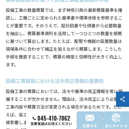
設備工事の数量積算では、まず神奈川県の最新積算基準を確
認し、工種ごとに定められた基準書や標準歩掛を参照するこ
とが重要です。そのうえで、設計図書や仕様書から必要数量
を抽出し、積算基準資料を活用して一つひとつの数量を根拠
に基づいて算出します。たとえば、配管や機器の設置数量は
現場条件に合わせて補正を加えながら積算します。こうした
手順を徹底することで、積算の精度と信頼性が大きく向上し
ます。
設備工事積算における法令改正情報の重要性
設備工事の積算においては、法令や基準の改正情報を常に把
握することが欠かせません。理由は、法令改正により必要な
工事内容や積算方法が変更される場合があるためです。たと
えば、省エネ基準や安全基準の改正は、必要設備や数量に直
045-410-7062
接影響します。積算担当者は、定期的に神奈川県や国土交通
営業電話はお控えください
応募する
求人サイト