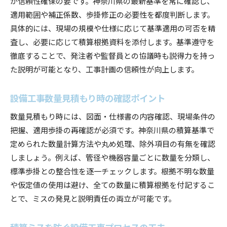
が信頼性確保の要です。神奈川県の最新基準を常に確認し、
適用範囲や補正係数、歩掛修正の必要性を都度判断します。
具体的には、現場の規模や仕様に応じて基準適用の可否を精
査し、必要に応じて積算根拠資料を添付します。基準遵守を
徹底することで、発注者や監督員との協議時も説得力を持っ
た説明が可能となり、工事計画の信頼性が向上します。
設備工事数量見積もり時の確認ポイント
数量見積もり時には、図面・仕様書の内容確認、現場条件の
把握、適用歩掛の再確認が必須です。神奈川県の積算基準で
定められた数量計算方法や丸め処理、除外項目の有無を確認
しましょう。例えば、管径や機器容量ごとに数量を分類し、
標準歩掛との整合性を逐一チェックします。根拠不明な数量
や仮定値の使用は避け、全ての数量に積算根拠を付記するこ
とで、ミスの発見と説明責任の両立が可能です。
積算ミスを防ぐ設備工事プロセスの工夫