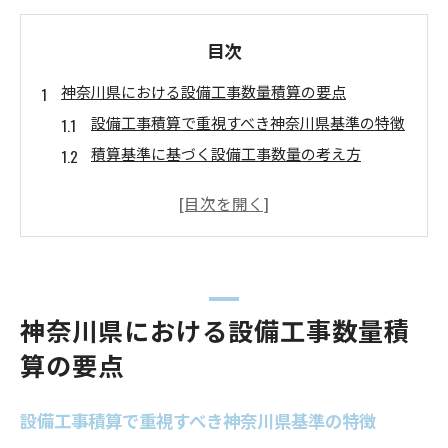
目次
神奈川県における設備工事数量積算の要点
設備工事積算で重視すべき神奈川県基準の特徴
積算基準に基づく設備工事数量の考え方
神奈川県 積算基準が設備工事積算に与える影
響
設備工事数量積算で注意したい地域特性
公共建築工事積算基準と設備工事の関係性
設備工事積算の基礎知識と実践ポイント
神奈川県における設備工事数量積
積算基準を押さえた設備工事の数量計算術
算の要点
設備工事積算で活用する積算基準の選び方
設備工事数量計算におけるエクセル活用法
設備工事積算で重視すべき神奈川県基準の特徴
設備工事数量算出で見落としがちな積算ポイン