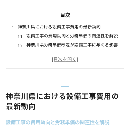
目次
神奈川県における設備工事費用の最新動向
設備工事の費用動向と労務単価の関連性を解説
神奈川県労務単価改定が設備工事に与える影響
公共工事設計労務単価の最新傾向とポイント
神奈川県単価表から見る設備工事の費用推移
設備工事費用における職人単価表の役割とは
令和6年度設備工事労務単価のチェックポイン
ト
神奈川県における設備工事費用の
公共工事設計労務単価で変わる設備工事費
最新動向
設備工事費用は公共工事設計労務単価でどう変
わるか
設備工事の費用動向と労務単価の関連性を解説
神奈川県の令和6年度労務単価の動きと設備工