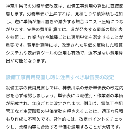
神奈川県での労務単価改定は、設備工事費用の算出に直接影
響します。労務単価が上昇すれば、見積もりや積算額も増加
し、逆に単価が据え置きや減少する場合はコスト圧縮につな
がります。実際の費用計算では、県が発表する最新の単価表
を参照し、作業内容や職種ごとに適用単価を選定することが
重要です。費用計算時には、改定された単価を反映した積算
システムや表計算ツールの運用も有効で、過不足ない費用算
出が可能となります。
設備工事費用見直し時に注目すべき単価表の改定
設備工事の費用見直しでは、神奈川県の最新単価表の改定内
容を必ず確認しましょう。単価表には職種別・作業別の単価
が記載され、年度ごとに改定されます。例えば、電気工や配
管工など主要職種の単価変動を押さえることは、適正な見積
もり作成に不可欠です。具体的には、改定ポイントをチェッ
クし、業務内容に合致する単価を適用することが大切です。