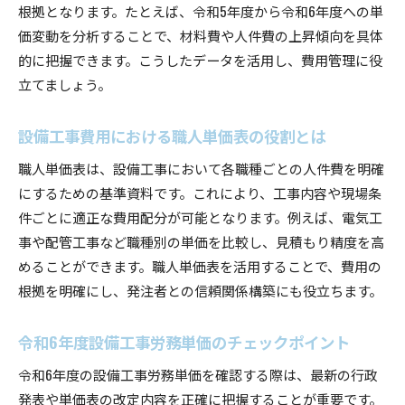
職人単価表の活用で防げる見積もりのトラブル
根拠となります。たとえば、令和5年度から令和6年度への単
公共工事設計労務単価に基づいた費用算定法
価変動を分析することで、材料費や人件費の上昇傾向を具体
的に把握できます。こうしたデータを活用し、費用管理に役
令和6年度労務単価改定が見積もりに与える影
立てましょう。
響
設備工事費用見積もりで避けたい落とし穴
設備工事費用における職人単価表の役割とは
神奈川県単価表を使いこなす積算の方法
職人単価表は、設備工事において各職種ごとの人件費を明確
設備工事費用積算における神奈川県単価表の見
にするための基準資料です。これにより、工事内容や現場条
方
件ごとに適正な費用配分が可能となります。例えば、電気工
職人単価表と単価表を比較した積算ノウハウ
事や配管工事など職種別の単価を比較し、見積もり精度を高
公共工事設計労務単価の積算活用事例を紹介
めることができます。職人単価表を活用することで、費用の
労務単価改定後の設備工事積算ポイント
根拠を明確にし、発注者との信頼関係構築にも役立ちます。
令和6年度単価表を反映した設備工事の計算術
設備工事費用の積算精度を高める手順
令和6年度設備工事労務単価のチェックポイント
職人単価表から読み解く費用の最前線
令和6年度の設備工事労務単価を確認する際は、最新の行政
設備工事の費用把握に役立つ職人単価表の活用
発表や単価表の改定内容を正確に把握することが重要です。