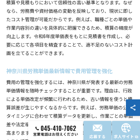
積算や見積もりにおいて信頼性の高い基準となります。なぜ
なら、労務費や資材価格の変動を反映しており、現状に即し
たコスト管理が可能だからです。例えば、職種ごとの単価や
作業内容別の違いを具体的に把握できるため、積算の精度が
向上します。令和6年度単価表をもとに見積書を作成し、必
要に応じて各項目を精査することで、過不足のないコスト計
画を立てることができます。
神奈川県労務単価最新情報で費用管理を強化
費用の管理を強化するには、神奈川県が発表する最新の労務
単価情報を随時チェックすることが重要です。理由は、行政
による単価改定が頻繁に行われるため、古い情報を使うと積
算誤差が生じやすくなるからです。例えば、労務単価の公表
タイミングに合わせて積算データを更新し、作業ごとの単価
差や法定福利費も考慮に入れることで、全体のコスト精度が
045-410-7062
高まります。最新の労務単価を活用することで、適正な見積
営業電話はお控えください
応募する
求人サイト