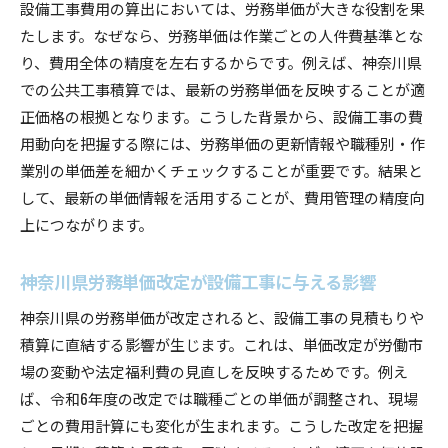
事
設備工事費用の算出においては、労務単価が大きな役割を果
設備工事に必要な公共工事設計労務単価の確認
たします。なぜなら、労務単価は作業ごとの人件費基準とな
方法
り、費用全体の精度を左右するからです。例えば、神奈川県
での公共工事積算では、最新の労務単価を反映することが適
令和7年度の労務単価予測と設備工事費の関係
正価格の根拠となります。こうした背景から、設備工事の費
神奈川県単価表を活用した設備工事費用算出の
用動向を把握する際には、労務単価の更新情報や職種別・作
コツ
業別の単価差を細かくチェックすることが重要です。結果と
職人単価表で比較する設備工事費の最新事情
して、最新の単価情報を活用することが、費用管理の精度向
労務単価改定が設備工事に与える影響とは
上につながります。
設備工事への影響を考える労務単価改定のポイ
ント
神奈川県労務単価改定が設備工事に与える影響
神奈川県の労務単価改定は費用計算にどう作用
神奈川県の労務単価が改定されると、設備工事の見積もりや
するか
積算に直結する影響が生じます。これは、単価改定が労働市
設備工事費用見直し時に注目すべき単価表の改
場の変動や法定福利費の見直しを反映するためです。例え
定
ば、令和6年度の改定では職種ごとの単価が調整され、現場
公共工事設計労務単価改定時の設備工事対応策
ごとの費用計算にも変化が生まれます。こうした改定を把握
職人単価表から読み解く改定による費用変動