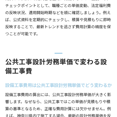
神奈川県の労務単価と職人単価表の違いを解説
チェックポイントとして、職種ごとの単価変動、法定福利費
令和6年度職人単価表の最新動向と設備工事
の反映状況、適用開始時期などを順に確認しましょう。例え
ば、公式資料を定期的にチェックし、積算や見積もりに即時
公共工事設計労務単価と職人単価表の関係性
反映することで、最新トレンドを逃さず費用計算の精度を保
設備工事費用見積もりで注目すべき単価表項目
つことが可能です。
職人単価表を活かした費用管理の実践法
令和6年度最新情報で設備工事コストを最適化
設備工事コスト最適化へ令和6年度単価表の活
公共工事設計労務単価で変わる設
用術
神奈川県労務単価最新情報で費用管理を強化
備工事費
公共工事設計労務単価で実現する費用精度向上
設備工事費用削減に役立つ改定情報の分析法
設備工事費用は公共工事設計労務単価でどう変わるか
職人単価表と労務単価のバランスで最適化を図
設備工事費用の算出には、公共工事設計労務単価が大きく影
る
響します。なぜなら、公共工事ではこの単価が見積もりや積
令和7年度の設備工事費用動向も先取り解説
算の基準となるため、正確な費用計算には欠かせません。例
えば、神奈川県内で施工する場合、最新の設計労務単価を反