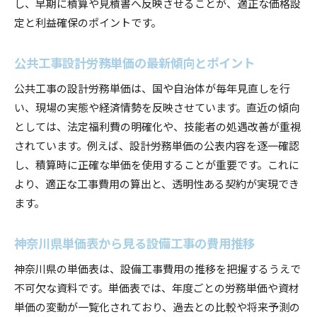
し、早期に積算や見積書へ反映させることが、適正な価格設
定と利益確保のポイントです。
令和6年度改定の設備工事費用最適化ポイント
設計労務単価を活用した費用計算のコツ
公共工事設計労務単価の最新傾向とポイント
設備工事費用算出のための設計労務単価活用術
公共工事の設計労務単価は、国や自治体が毎年見直しを行
神奈川県労務単価を使った設備工事見積もりの
い、現場の実態や経済情勢を反映させています。直近の傾向
流れ
としては、法定福利費の明確化や、技能者の処遇改善が重視
職人単価表と設計労務単価の併用ポイント
されています。例えば、設計労務単価の公表内容を逐一確認
公共工事設計労務単価で費用精度を上げる方法
し、積算時に正確な単価を使用することが重要です。これに
令和6年度単価表の最新トレンドを押さえる
より、適正な工事費用の算出と、透明性ある契約が実現でき
設備工事費用計算で失敗しないための注意点
ます。
設備工事費用を見積もる際の注意点を解説
設備工事見積もり時に押さえるべき労務単価情
神奈川県単価表から見る設備工事の費用推移
報
神奈川県の単価表は、設備工事費用の推移を把握するうえで
神奈川県の単価表利用時に気をつけたいポイン
不可欠な資料です。単価表では、年度ごとの労務単価や資材
ト
単価の変動が一覧化されており、過去との比較や将来予測の