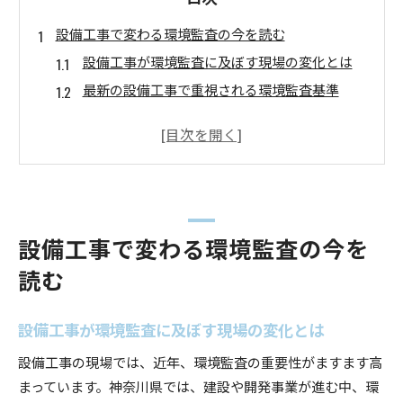
設備工事で変わる環境監査の今を読む
設備工事が環境監査に及ぼす現場の変化とは
最新の設備工事で重視される環境監査基準
設備工事現場における環境監査の課題と対応策
現場で求められる設備工事と環境監査の連携力
設備工事が導く環境監査の役割の変遷を解説
環境影響評価条例と設備工事の接点解説
設備工事が関わる環境影響評価条例の要点
設備工事で変わる環境監査の今を
環境影響評価条例と設備工事の実務連携とは
読む
設備工事で見落とせない条例適用のポイント
設備工事現場の環境配慮につながる基準解説
設備工事が環境監査に及ぼす現場の変化とは
設備工事の計画段階で考える条例遵守の方法
設備工事の現場では、近年、環境監査の重要性がますます高
神奈川県における設備工事の審査動向
まっています。神奈川県では、建設や開発事業が進む中、環
設備工事における神奈川県の審査基準の変化