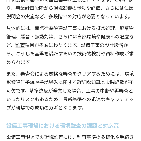
設備工事現場で進む環境負荷評価の最新動向
り、事業計画段階から環境影響の予測や評価、さらには住民
現場で役立つ設備工事の省エネ・省資源対策
説明会の実施など、多段階での対応が必要となっています。
持続可能な設備工事を支える環境監査の視点
具体的には、開発行為や建設工事における排水処理、廃棄物
設備工事で目指す持続可能性と監査の役割
管理、騒音・振動対策、さらには自然環境や健康への配慮な
環境監査が推進する設備工事の長期的価値
ど、監査項目が多岐にわたります。設備工事の設計段階か
設備工事現場で活かす持続可能な運営方法
ら、こうした基準を満たすための技術的検討や資料作成が求
持続可能な設備工事に必要な監査の着眼点
められます。
設備工事と環境監査の連携強化に向けて
また、審査会による厳格な審査をクリアするためには、環境
影響評価手続や手続導入に関する詳細な知識と実践経験が不
可欠です。基準違反が発覚した場合、工事の中断や再審査と
いったリスクもあるため、最新基準への迅速なキャッチアッ
プが現場での成功のカギとなります。
設備工事現場における環境監査の課題と対応策
設備工事現場での環境監査には、監査基準の多様化や手続き