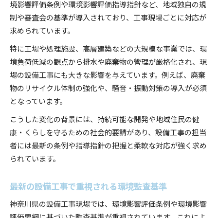
境影響評価条例や環境影響評価指導指針など、地域独自の規
設備工事現場が注目すべき審査動向を分析
制や審査会の基準が導入されており、工事現場ごとに対応が
神奈川県の審査手続で設備工事が問われる視点
求められています。
設備工事業者が押さえるべき審査会の対応策
特に工場や処理施設、高層建築などの大規模な事業では、環
設備工事の審査過程で重視される環境配慮
境負荷低減の観点から排水や廃棄物の管理が厳格化され、現
環境監査が求める設備工事の新基準解明
場の設備工事にも大きな影響を与えています。例えば、廃棄
設備工事で必要な環境監査の新基準とは
物のリサイクル体制の強化や、騒音・振動対策の導入が必須
となっています。
現場で活かす設備工事の環境監査対応策
新基準で変わる設備工事の監査ポイント
こうした変化の背景には、持続可能な開発や地域住民の健
康・くらしを守るための社会的要請があり、設備工事の担当
設備工事担当者が実践する監査基準の理解
者には最新の条例や指導指針の把握と柔軟な対応が強く求め
設備工事の品質向上に役立つ環境監査新基準
られています。
設備工事事業を巡る環境負荷への現場対応策
設備工事で実践できる環境負荷低減策を紹介
最新の設備工事で重視される環境監査基準
現場で重要な設備工事の環境配慮ポイント
神奈川県の設備工事現場では、環境影響評価条例や環境影響
設備工事が抱える環境負荷の課題と取り組み
評価要綱に基づいた監査基準が重視されています。これによ