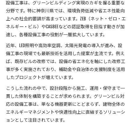
設備工事は、グリーンビルディング実現のカギを握る重要な
効果的な設備工事が生むグリーンビルの強み
分野です。特に神奈川県では、環境負荷低減や省エネ性能向
サステナビリティに強い設備工事の選び方
上への社会的要請が高まっています。ZEB（ネット・ゼロ・エ
サステナビリティ重視の設備工事選定基準とは
ネルギー・ビル）やCASBEEなどの認証取得を目指す動きが加
設備工事で実現する持続可能なグリーンビルづ
速し、各種設備工事の役割が一層拡大しています。
くり
近年、LED照明や高効率空調、太陽光発電の導入が進み、設
神奈川県で選ばれるサステナブル設備工事の特
備工事の現場でも最新技術を活用した提案が主流です。例え
徴
ば、既存ビルの改修では、設備の省エネ化を軸にした改修工
設備工事業者選びで失敗しないポイントを解説
事が多く実施されており、補助金や自治体の支援制度を活用
サステナビリティ視点での設備工事の選び方
したプロジェクトが増えています。
ZEB基準も見据えた設備工事の導入計画
こうした流れの中で、設計段階から施工、運用・保守まで一
ZEB対応を目指す設備工事導入計画の立て方
貫した体制を構築することが求められます。グリーンビル対
設備工事が果たすZEB基準達成のポイント
応の設備工事は、単なる機器更新にとどまらず、建物全体の
設備工事でZEB基準クリアを実現する方法
エネルギーマネジメントや快適性向上に直結するソリューシ
ョンとして注目されています。
神奈川県で進むZEB対応設備工事の導入例
ZEB基準と設備工事の最適な組み合わせ方