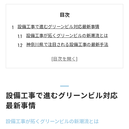
目次
設備工事で進むグリーンビル対応最新事情
設備工事が拓くグリーンビルの新潮流とは
神奈川県で注目される設備工事の最新手法
設備工事によるグリーンビル推進の背景解説
グリーンビルと設備工事の進化がもたらす効果
設備工事分野で進むグリーンビル対応の現状
グリーンビル施工に役立つ設備工事の要点
設備工事で押さえておきたいグリーンビル基本
設備工事で進むグリーンビル対応
要点
最新事情
グリーンビル施工に効く設備工事の工夫と手法
神奈川県の設備工事で重視されるグリーン要素
設備工事が拓くグリーンビルの新潮流とは
設備工事の要点を活かすグリーンビル事例紹介