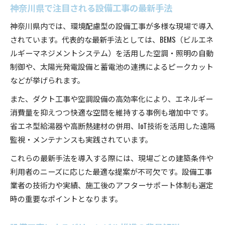
神奈川県で注目される設備工事の最新手法
太陽光やLED化で叶える設備工事の工夫
神奈川県内では、環境配慮型の設備工事が多様な現場で導入
設備工事で進む太陽光発電とLED化の最前線
されています。代表的な最新手法としては、BEMS（ビルエネ
LED化と太陽光設備導入の実践的な設備工事
ルギーマネジメントシステム）を活用した空調・照明の自動
設備工事による省エネ化のための工夫と対策
制御や、太陽光発電設備と蓄電池の連携によるピークカット
太陽光やLED化で設備工事の効果を高める方法
などが挙げられます。
設備工事でコスト削減と省エネを両立する工夫
また、ダクト工事や空調設備の高効率化により、エネルギー
環境認証取得を支える設備工事の進め方
消費量を抑えつつ快適な空間を維持する事例も増加中です。
設備工事が環境認証取得に果たす重要な役割
省エネ型給湯器や高断熱建材の併用、IoT技術を活用した遠隔
認証取得のために求められる設備工事の工夫
監視・メンテナンスも実践されています。
設備工事を活用した環境認証取得の具体的手順
これらの最新手法を導入する際には、現場ごとの建築条件や
設備工事で押さえたい環境認証基準のポイント
利用者のニーズに応じた最適な提案が不可欠です。設備工事
設備工事を通じて実現する認証取得の流れ
業者の技術力や実績、施工後のアフターサポート体制も選定
時の重要なポイントとなります。