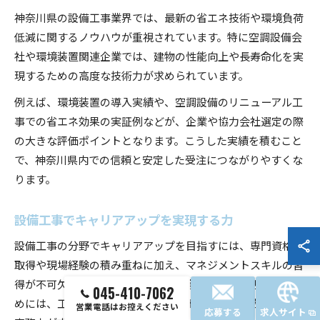
神奈川県の設備工事業界では、最新の省エネ技術や環境負荷
低減に関するノウハウが重視されています。特に空調設備会
社や環境装置関連企業では、建物の性能向上や長寿命化を実
現するための高度な技術力が求められています。
例えば、環境装置の導入実績や、空調設備のリニューアル工
事での省エネ効果の実証例などが、企業や協力会社選定の際
の大きな評価ポイントとなります。こうした実績を積むこと
で、神奈川県内での信頼と安定した受注につながりやすくな
ります。
設備工事でキャリアアップを実現する力
設備工事の分野でキャリアアップを目指すには、専門資格の
取得や現場経験の積み重ねに加え、マネジメントスキルの習
得が不可欠です。現場責任者や施工管理者として活躍するた
045-410-7062
めには、工程管理や安全管理、コスト管理など幅広い知識と
営業電話はお控えください
応募する
求人サイト