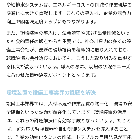
設備工事を任せたい空調設備会社選定基準
や給排水システムは、エネルギーコストの削減や作業現場の
設備工事で注目の空調設備会社の特長を解説
快適化に大きく貢献します。これらの導入は、企業の競争力
向上や顧客満足度アップにもつながります。
神奈川県の設備工事で評価されるスキルとは
設備工事で評価される専門スキルを身につける
また、環境装置の導入は、法令遵守やCO2排出量削減といっ
た社会的責任の観点からも重要です。神奈川県内の多くの設
設備工事分野の現場で求められる能力とは
備工事会社が、最新の環境技術を積極的に取り入れており、
設備工事に必須のスキルと資格を整理
転職や協力会社選びにおいても、こうした取り組みを重視す
神奈川県の設備工事で重視される技術力とは
る傾向が高まっています。導入の際は、現場の状況やニーズ
設備工事でキャリアアップを実現する力
に合わせた機器選定がポイントとなります。
環境装置で設備工事業界の課題を解決
設備工事業界では、人材不足や作業品質の均一化、現場の安
全確保といった課題が顕在化しています。環境装置の活用
は、これらの課題解決に有効な手段となっています。たとえ
ば、IoT対応の監視機器や自動制御システムを導入すること
で、作業の効率化やミスの削減、トラブルの早期発見が可能