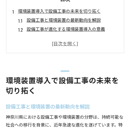
環境装置導入で設備工事の未来を切り拓く
設備工事と環境装置の最新動向を解説
設備工事が進化する環境装置導入の意義
環境装置で設備工事業界の課題を解決
設備工事に強みを持つ環境装置の選び方
設備工事現場で役立つ環境装置の導入事例
設備工事の安定キャリアを神奈川県で実現
設備工事で神奈川県の安定転職を叶える方法
環境装置導入で設備工事の未来を
設備工事業界の安定キャリアパスを知ろう
切り拓く
神奈川県で設備工事の求人動向を徹底調査
設備工事の専門性が生かせる職場選びのコツ
設備工事と環境装置の最新動向を解説
設備工事で長く働ける安定企業の見極め方
神奈川県における設備工事や環境装置の分野は、持続可能な
協力会社募集に強い設備工事の選び方とは
社会への移行を背景に、近年急速な進化を遂げています。特
設備工事で協力会社募集が多い企業の特徴