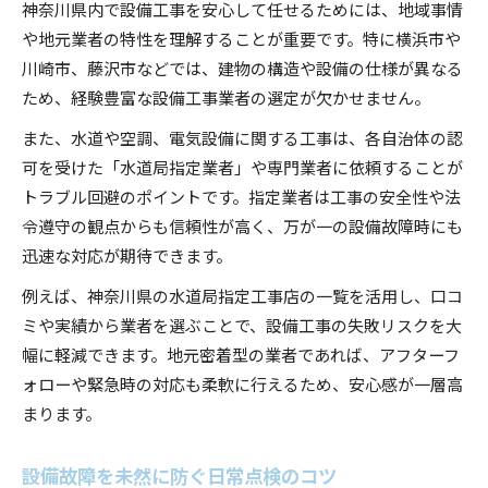
神奈川県内で設備工事を安心して任せるためには、地域事情
神奈川県で選ばれる設備工事の決め手は何か
や地元業者の特性を理解することが重要です。特に横浜市や
設備工事選びで重視すべき信頼性の基準
川崎市、藤沢市などでは、建物の構造や設備の仕様が異なる
水道局指定業者一覧から選ぶ安心ポイント
ため、経験豊富な設備工事業者の選定が欠かせません。
設備故障時に頼れる業者の見極め方
また、水道や空調、電気設備に関する工事は、各自治体の認
神奈川県の設備工事で評価される対応力
可を受けた「水道局指定業者」や専門業者に依頼することが
口コミで選ばれる設備工事業者の特徴とは
トラブル回避のポイントです。指定業者は工事の安全性や法
信頼できる設備工事業者を見分けるコツ
令遵守の観点からも信頼性が高く、万が一の設備故障時にも
設備工事業者の信頼度を見極める方法
迅速な対応が期待できます。
水道局指定工事店一覧の活用が安心の鍵
例えば、神奈川県の水道局指定工事店の一覧を活用し、口コ
悪質な設備工事業者を避けるポイント
ミや実績から業者を選ぶことで、設備工事の失敗リスクを大
幅に軽減できます。地元密着型の業者であれば、アフターフ
口コミや実績で選ぶ設備工事の極意
ォローや緊急時の対応も柔軟に行えるため、安心感が一層高
設備工事の資格と技術力をチェックする
まります。
設備トラブル時に役立つ応急処置の方法
設備工事前の応急処置で被害を最小限に
設備故障を未然に防ぐ日常点検のコツ