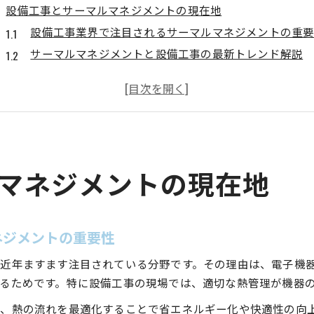
設備工事とサーマルマネジメントの現在地
設備工事業界で注目されるサーマルマネジメントの重
サーマルマネジメントと設備工事の最新トレンド解説
自動車分野が牽引する設備工事の熱管理技術革新
設備工事とサーマルマネジメントの現場課題を探る
サーマルマネジメントの導入が設備工事をどう変える
熱マネジメント材料の基礎と選び方
設備工事に必須の熱マネジメント材料の基礎知識
マネジメントの現在地
熱マネジメント材料の選定基準と設備工事への応用
設備工事で活躍するサーマルマネジメント材料の特徴
熱マネジメント材料の性能比較と設備工事現場の視点
ネジメントの重要性
設備工事で失敗しない熱マネジメント材料選びのコツ
近年ますます注目されている分野です。その理由は、電子機
サーマルマネジメントが支える設備工事現場
るためです。特に設備工事の現場では、適切な熱管理が機器
設備工事現場でのサーマルマネジメントの実践事例
、熱の流れを最適化することで省エネルギー化や快適性の向