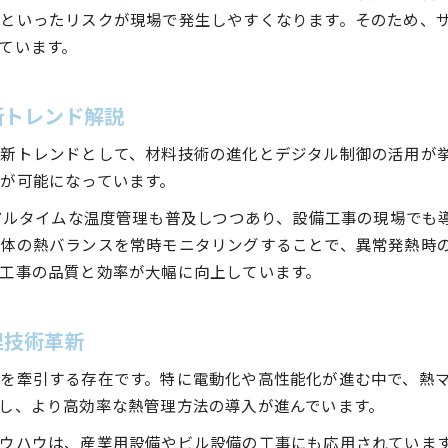
自動車関連設備工事における熱対策のポイント
といったリスクが現場で発生しやすくなります。そのため、
設備工事の現場力を高めるサーマルマネジメント活用
ています。
サーマルマネジメントがもたらす現場の安全性向上
設備工事現場の課題を解決する熱マネジメントシステ
新トレンド解説
過熱対策の最適解を設備工事で考える
新トレンドとして、材料技術の進化とデジタル制御の活用が
設備工事分野での過熱対策とサーマルマネジメント戦
が可能になっています。
自動車分野の過熱事例から学ぶ設備工事の熱管理法
リアルタイムな温度管理も普及しつつあり、設備工事の現場でも
設備工事現場で実践する効果的な熱流制御の方法
体の熱バランスを常時モニタリングすることで、異常発熱時
熱マネジメントシステムによる過熱リスク低減の実際
工事の品質と効率が大幅に向上しています。
設備工事におけるサーマルマネジメントの過熱防止効
熱管理システムを理解するためのポイント
理技術革新
設備工事で求められる熱管理システムの基礎知識
サーマルシステムとは何か設備工事の観点で解説
を牽引する存在です。特に電動化や高性能化が進む中で、熱
熱マネジメントシステム導入で設備工事が変わる理由
し、より高効率な熱管理方法の導入が進んでいます。
設備工事現場に適した熱管理システムの選び方
ウハウは、産業用設備やビル設備の工事にも応用されていま