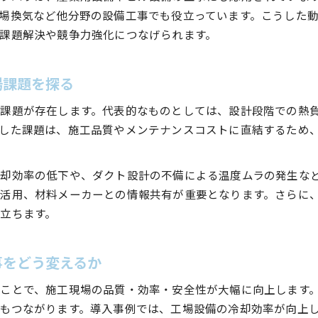
最新のサーマルマネジメント技術と設備工事の関係
場換気など他分野の設備工事でも役立っています。こうした
課題解決や競争力強化につなげられます。
設備工事業務に活かせる熱マネ知識まとめ
設備工事の現場で役立つサーマルマネジメント知識
業務効率を高める熱マネジメント材料の選択術
場課題を探る
設備工事担当者のための熱管理システム活用ポイント
課題が存在します。代表的なものとしては、設計段階での熱
サーマルマネジメントで設備工事の品質を向上させる
した課題は、施工品質やメンテナンスコストに直結するため
今後の設備工事に求められる熱マネジメントの役割
却効率の低下や、ダクト設計の不備による温度ムラの発生な
活用、材料メーカーとの情報共有が重要となります。さらに
立ちます。
事をどう変えるか
ことで、施工現場の品質・効率・安全性が大幅に向上します
もつながります。導入事例では、工場設備の冷却効率が向上