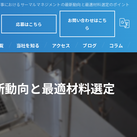
工事におけるサーマルマネジメントの最新動向と最適材料選定のポイント
お問い合わせはこち
応募はこちら
ら
覧
当社を知る
アクセス
ブログ
コラム
正社員
転職
新動向と最適材料選定
未経験
高収入
完全週休2日