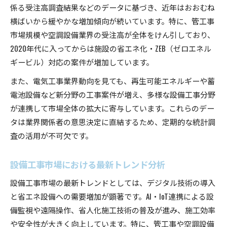
設備工事とAI・省エネ技術の最新動向
係る受注高調査結果などのデータに基づき、近年はおおむね
省エネ志向が設備工事業界を変革する理由
横ばいから緩やかな増加傾向が続いています。特に、管工事
設備工事分野におけるAI活用の可能性
市場規模や空調設備業界の受注高が全体をけん引しており、
設備工事市場で注目される技術革新の潮流
2020年代に入ってからは施設の省エネ化・ZEB（ゼロエネル
ギービル）対応の案件が増加しています。
設備工事市場の将来性を見極めるポイント
設備工事市場の将来性を判断する重要視点
また、電気工事業界動向を見ても、再生可能エネルギーや蓄
電池設備など新分野の工事案件が増え、多様な設備工事分野
設備工事業界で求められる将来の展開力
が連携して市場全体の拡大に寄与しています。これらのデー
設備工事市場の成長戦略と注目分野を解説
タは業界関係者の意思決定に直結するため、定期的な統計調
設備工事分野の変化を捉える将来性の分析
査の活用が不可欠です。
設備工事市場の今後を見極める判断基準
設備工事市場における最新トレンド分析
設備工事市場の最新トレンドとしては、デジタル技術の導入
と省エネ設備への需要増加が顕著です。AI・IoT連携による設
備監視や遠隔操作、省人化施工技術の普及が進み、施工効率
や安全性が大きく向上しています。特に、管工事や空調設備