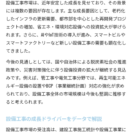
設備工事市場は、近年安定した成長を見せており、その背景
設備工事市場の規模変化を最新データで分析
には複数の要因が存在します。主な成長要因として、老朽化
最新データで見る設備工事市場の規模推移
したインフラの更新需要、都市部を中心とした再開発プロジ
設備工事市場の規模変化と成長のポイント
ェクトの増加、省エネ・環境対応設備への投資拡大が挙げら
設備工事分野で拡大する市場規模の背景
れます。さらに、AIやIoT技術の導入が進み、スマートビルや
設備工事市場の規模分析と今後の見通し
スマートファクトリーなど新しい設備工事の需要も顕在化し
てきました。
設備工事市場の推移と注目データ解説
業界を支える設備工事の歴史と未来展望
今後の見通しとしては、国や自治体による脱炭素社会の推進
設備工事の歴史と業界変革の歩みを振り返る
政策や、災害対策強化に伴う設備投資の拡大が継続する見込
みです。例えば、管工事や電気工事分野では、再生可能エネ
設備工事業界の発展と未来への展望を探る
ルギー設備の設置やBCP（事業継続計画）対応の強化が求め
設備工事の歴史から読み解く業界の強み
られており、設備工事全体の市場規模は今後も堅調に推移す
設備工事業界の変遷と成長要因を解説
ると考えられます。
設備工事の未来を見据えた業界の動向分析
AIや省エネが設備工事にもたらす影響とは
設備工事の成長ドライバーをデータで解説
AIと省エネが設備工事市場に与える影響
設備工事市場の受注高は、建設工事施工統計や設備工事業に