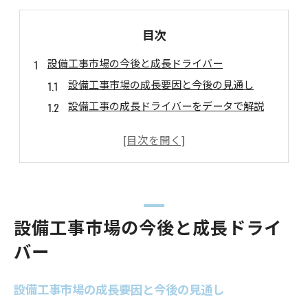
目次
設備工事市場の今後と成長ドライバー
設備工事市場の成長要因と今後の見通し
設備工事の成長ドライバーをデータで解説
設備工事市場における最新トレンド分析
設備工事市場の将来性と注目ポイント
設備工事業界の課題と成長戦略の方向性
多角的視点で読む設備工事業界の動向
設備工事の市場動向を多角的に読み解く
設備工事市場の今後と成長ドライ
設備工事業界の現状と今後の注目要素
バー
設備工事市場の主要分野と動向まとめ
設備工事業界を取り巻く最新の課題と変化
設備工事市場の成長要因と今後の見通し
設備工事市場で注目される分野と動向