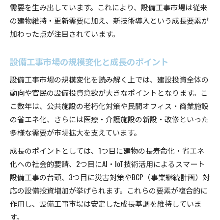
需要を生み出しています。これにより、設備工事市場は従来
の建物維持・更新需要に加え、新技術導入という成長要素が
加わった点が注目されています。
設備工事市場の規模変化と成長のポイント
設備工事市場の規模変化を読み解く上では、建設投資全体の
動向や官民の設備投資意欲が大きなポイントとなります。こ
こ数年は、公共施設の老朽化対策や民間オフィス・商業施設
の省エネ化、さらには医療・介護施設の新設・改修といった
多様な需要が市場拡大を支えています。
成長のポイントとしては、1つ目に建物の長寿命化・省エネ
化への社会的要請、2つ目にAI・IoT技術活用によるスマート
設備工事の台頭、3つ目に災害対策やBCP（事業継続計画）対
応の設備投資増加が挙げられます。これらの要素が複合的に
作用し、設備工事市場は安定した成長基調を維持していま
す。