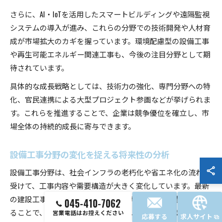
さらに、AI・IoTを活用したスマートビルディングや遠隔監視
システムの導入が進み、これらの分野での技術開発や人材育
成が市場拡大のカギを握っています。環境配慮型の設備工事
や再生可能エネルギー関連工事も、今後の注目分野として期
待されています。
具体的な成長戦略としては、技術力の強化、専門分野への特
化、官民連携による大型プロジェクト参画などが挙げられま
す。これらを推進することで、企業は競争優位を確立し、市
場全体の持続的成長に寄与できます。
設備工事分野の変化を捉える将来性の分析
設備工事分野は、社会インフラの老朽化や省エネ化の流れを
受けて、工事内容や需要構造が大きく変化しています。最新
の建設工事施工統計や設備工事業に係る受注高調査を活用す
045-410-7062
ることで、分野別の伸び率や注目トレンドを把握することが
営業電話はお控えください
応募する
求人サイト