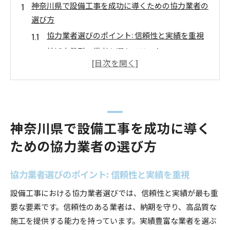
神奈川県で設備工事を成功に導くための協力業者の
選び方
協力業者選びのポイント: 信頼性と実績を重視
地域密着型の業者を選ぶメリット
設備工事における技術力の重要性
コミュニケーションの取りやすさが鍵
コストと時間のバランスを見極める
協力業者の選定時に確認すべき項目
神奈川県で設備工事を成功に導く
地域の発展を支える設備工事: 神奈川県でのパート
ための協力業者の選び方
ナーシップの重要性
地域経済と設備工事の相関関係
協力業者選びのポイント: 信頼性と実績を重視
持続可能な発展を目指すプロジェクト
地元企業との連携がもたらす効果
設備工事における協力業者選びでは、信頼性と実績が最も重
要な要素です。信頼性のある業者は、納期を守り、高品質な
地域社会への貢献と設備工事の役割
施工を提供する能力を持っています。実績豊富な業者を選ぶ
共同プロジェクトの成功事例