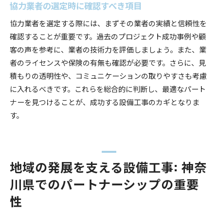
協力業者の選定時に確認すべき項目
競争力を高めるための協力体制
設備工事を通じたブランド力の向上
協力業者を選定する際には、まずその業者の実績と信頼性を
確認することが重要です。過去のプロジェクト成功事例や顧
ビジネス成長を促すアライアンスの構築
客の声を参考に、業者の技術力を評価しましょう。また、業
協力を活かした新しい事業展開
者のライセンスや保険の有無も確認が必要です。さらに、見
地域社会とともに成長するビジネスモデル
積もりの透明性や、コミュニケーションの取りやすさも考慮
に入れるべきです。これらを総合的に判断し、最適なパート
ナーを見つけることが、成功する設備工事のカギとなりま
す。
地域の発展を支える設備工事: 神奈
川県でのパートナーシップの重要
性