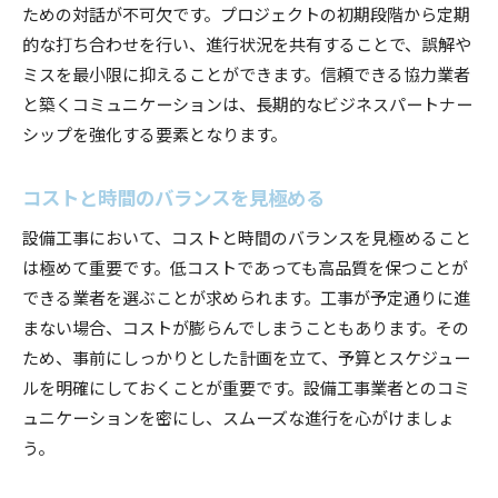
エコフレンドリーな設備工事の実例
ための対話が不可欠です。プロジェクトの初期段階から定期
倫理的な施工の重要性と実践方法
的な打ち合わせを行い、進行状況を共有することで、誤解や
ミスを最小限に抑えることができます。信頼できる協力業者
地球環境に配慮した設備工事の取り組み
と築くコミュニケーションは、長期的なビジネスパートナー
地域社会と共に成長する設備工事
シップを強化する要素となります。
神奈川県での設備工事協力: 未来を築くための具体
的な方法
コストと時間のバランスを見極める
設備工事協力における新しいアプローチ
設備工事において、コストと時間のバランスを見極めること
実践的な協力の事例とその成果
は極めて重要です。低コストであっても高品質を保つことが
共通の目標に向けた協力体制の構築
できる業者を選ぶことが求められます。工事が予定通りに進
地域特性に合った設備工事の計画
まない場合、コストが膨らんでしまうこともあります。その
技術交流が促進する新しい可能性
ため、事前にしっかりとした計画を立て、予算とスケジュー
未来志向の設備工事プロジェクト
ルを明確にしておくことが重要です。設備工事業者とのコミ
あなたのビジネスを次のレベルへ: 神奈川県での効
ュニケーションを密にし、スムーズな進行を心がけましょ
果的な設備工事協力
う。
設備工事協力がビジネスに与える影響