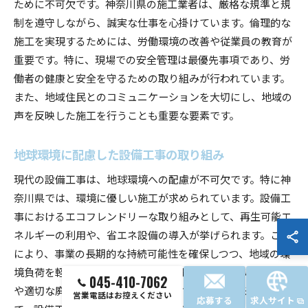
ために不可欠です。神奈川県の施工業者は、厳格な規準と規
制を遵守しながら、誠実な仕事を心掛けています。倫理的な
施工を実現するためには、労働環境の改善や従業員の教育が
重要です。特に、現場での安全管理は最優先事項であり、労
働者の健康と安全を守るための取り組みが行われています。
また、地域住民とのコミュニケーションを大切にし、地域の
声を反映した施工を行うことも重要な要素です。
地球環境に配慮した設備工事の取り組み
現代の設備工事は、地球環境への配慮が不可欠です。特に神
奈川県では、環境に優しい施工が求められています。設備工
事におけるエコフレンドリーな取り組みとして、再生可能エ
ネルギーの利用や、省エネ設備の導入が挙げられます。これ
により、事業の長期的な持続可能性を確保しつつ、地域の環
境負荷を軽減することができます。また、廃材のリサイクル
045-410-7062
や適切な廃棄物管理も重要です。これらの取り組みを通じ
営業電話はお控えください
応募する
求人サイト