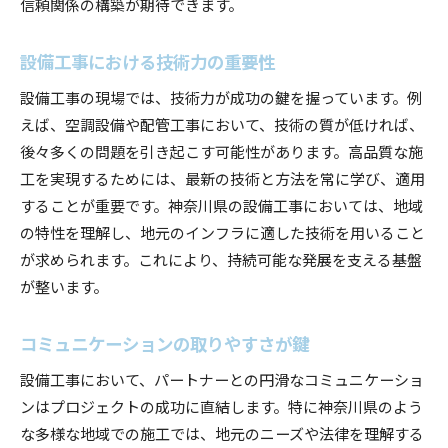
信頼関係の構築が期待できます。
資材調達とコスト管理の工夫
設備工事における技術力の重要性
不測の事態に備えるリスク管理
設備工事の需要を支える神奈川県のインフラ整備の
設備工事の現場では、技術力が成功の鍵を握っています。例
実際
えば、空調設備や配管工事において、技術の質が低ければ、
神奈川県のインフラ整備の現状と課題
後々多くの問題を引き起こす可能性があります。高品質な施
工を実現するためには、最新の技術と方法を常に学び、適用
インフラ整備がもたらす経済効果
することが重要です。神奈川県の設備工事においては、地域
設備工事需要を生む新しいプロジェクト
の特性を理解し、地元のインフラに適した技術を用いること
地域社会に貢献するインフラの役割
が求められます。これにより、持続可能な発展を支える基盤
未来を見据えたインフラ計画
が整います。
持続可能な都市づくりへの貢献
信頼のおける設備工事: 神奈川県での持続可能な発
コミュニケーションの取りやすさが鍵
展を目指して
設備工事において、パートナーとの円滑なコミュニケーショ
信頼性のある設備工事業者の特徴
ンはプロジェクトの成功に直結します。特に神奈川県のよう
持続可能な発展を支える技術革新
な多様な地域での施工では、地元のニーズや法律を理解する