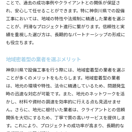
ことで、過去の成功事例やクライアントとの関係が保証さ
未来を見据えた施設の設計と施工
れ、安心して任せることができます。特に神奈川県での設備
高品質な施工がもたらす未来: 神奈川県の設備工事
工事においては、地域の特性や法規制に精通した業者を選ぶ
における成功事例
ことが、円滑なプロジェクト進行に繋がります。信頼性と実
高品質な施工の定義とその重要性
績を重視した選び方は、長期的なパートナーシップの形成に
成功事例から学ぶ: 優れたプロジェクト
も役立ちます。
施工品質がもたらす長期的な利益
地域密着型の業者を選ぶメリット
神奈川県における革新的な設備工事
品質管理の徹底が成功への鍵
神奈川県で設備工事を行う際には、地域密着型の業者を選ぶ
ことが多くのメリットをもたらします。地域密着型の業者
持続可能な建築を支える技術
は、地元の環境や特性、法令に精通しているため、問題発生
神奈川県の設備工事で効率性を追求するためのポイ
時の迅速な対応が可能です。また、地元のネットワークを活
ント
かし、材料や資材の調達を効率的に行える点も見逃せませ
効率的なプロジェクトマネジメントの手法
ん。さらに、地元に根付いた業者は、クライアントとの信頼
設備工事における時間管理の重要性
関係を大切にするため、丁寧で質の高いサービスを提供しま
最新技術導入による効率化の事例
す。これにより、プロジェクトの成功率が高まり、長期的な
チームワークが効率向上のポイント