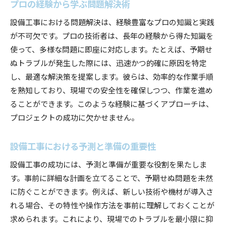
プロの経験から学ぶ問題解決術
チーム全体の目標意識の統一
安全性を確保するための設備工事のベストプラクテ
設備工事における問題解決は、経験豊富なプロの知識と実践
ィス
が不可欠です。プロの技術者は、長年の経験から得た知識を
安全基準の遵守の重要性
使って、多様な問題に即座に対応します。たとえば、予期せ
ぬトラブルが発生した際には、迅速かつ的確に原因を特定
安全装備とその正しい使用法
し、最適な解決策を提案します。彼らは、効率的な作業手順
リスクアセスメントの実施方法
を熟知しており、現場での安全性を確保しつつ、作業を進め
安全な作業環境の設計
ることができます。このような経験に基づくアプローチは、
緊急時の対応策とその訓練
プロジェクトの成功に欠かせません。
労働者の安全意識向上のための教育
設備工事の現場から学ぶ実践的な問題解決法
設備工事における予測と準備の重要性
日常業務から得られる貴重な教訓
設備工事の成功には、予測と準備が重要な役割を果たしま
現場での問題解決の具体例
す。事前に詳細な計画を立てることで、予期せぬ問題を未然
チームの協力を引き出す方法
に防ぐことができます。例えば、新しい技術や機材が導入さ
実践的なフィードバックの重要性
れる場合、その特性や操作方法を事前に理解しておくことが
求められます。これにより、現場でのトラブルを最小限に抑
継続的な改善プロセスの導入