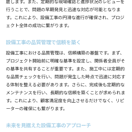
円滑な設備工事を可能にする人材戦略
底します。また、定期的な現場確認と進捗状況のレビューを
行うことで、問題の早期発見と迅速な対応が可能となりま
設備工事の進行を円滑にするテクノロジー
す。これにより、設備工事の円滑な進行が確保され、プロジ
コミュニケーションで設備工事の質を向上
ェクト全体の成功に繋がります。
設備工事のトラブルシューティング法
設備工事の進行を支えるリーダーシップ
設備工事の品質管理で信頼を築く
設備工事の円滑化でプロジェクト成功
設備工事における品質管理は、信頼構築の基盤です。まず、
プロジェクト管理がもたらす設備工事の円滑化
プロジェクト開始前に明確な基準を設定し、関係者全員がそ
イノベーションで設備工事を進化させる
の基準を共有することが重要です。また、施工中には定期的
設備工事の成功事例に学ぶ円滑化の秘訣
な品質チェックを行い、問題が発生した時点で迅速に対応す
リスク管理で設備工事の成功を確保
る体制を整える必要があります。さらに、完成後も定期的な
メンテナンスを行い、長期的な信頼を築くことが求められま
設備工事におけるチームワークの重要性
す。これにより、顧客満足度を向上させるだけでなく、リピ
設備工事の持続可能な進行を目指す
ーターの確保にも繋がります。
未来を見据えた設備工事のアプローチ