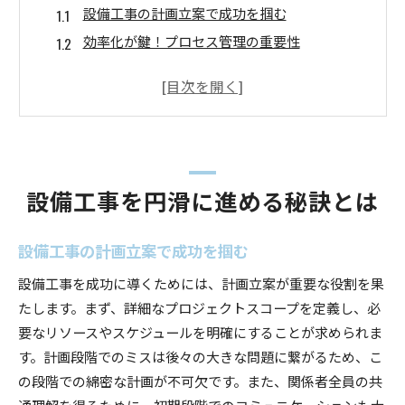
設備工事の計画立案で成功を掴む
効率化が鍵！プロセス管理の重要性
コミュニケーションで設備工事を円滑に
予期せぬ障害を最小限に抑える方法
設備工事の品質管理で信頼を築く
未来を見据えた設備工事のアプローチ
円滑な設備工事を実現する方法
設備工事を円滑に進める秘訣とは
設備工事の事前準備で円滑化を実現
施工チームの役割分担とコラボレーション
設備工事の計画立案で成功を掴む
プロジェクトのスケジュール管理で効率化
設備工事を成功に導くためには、計画立案が重要な役割を果
設備工事のリスクを最小限にする対策
たします。まず、詳細なプロジェクトスコープを定義し、必
顧客満足度向上のための品質保証
要なリソースやスケジュールを明確にすることが求められま
設備工事後のフォローアップの重要性
す。計画段階でのミスは後々の大きな問題に繋がるため、こ
設備工事の円滑化で成功を掴む
の段階での綿密な計画が不可欠です。また、関係者全員の共
通理解を得るために、初期段階でのコミュニケーションも大
円滑な設備工事に必要なリーダーシップ