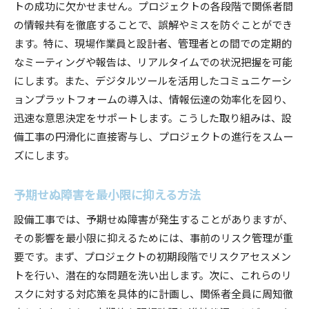
トの成功に欠かせません。プロジェクトの各段階で関係者間
設備工事の無駄を省くための工夫
の情報共有を徹底することで、誤解やミスを防ぐことができ
効率化を実現するための最新技術
ます。特に、現場作業員と設計者、管理者との間での定期的
設備工事の効率化における人材育成
なミーティングや報告は、リアルタイムでの状況把握を可能
プロジェクト管理で設備工事の効率化
にします。また、デジタルツールを活用したコミュニケーシ
設備工事の効率化がもたらす経済効果
ョンプラットフォームの導入は、情報伝達の効率化を図り、
迅速な意思決定をサポートします。こうした取り組みは、設
設備工事を円滑に進めるステップ
備工事の円滑化に直接寄与し、プロジェクトの進行をスムー
設備工事の事前検討で円滑化
ズにします。
施工現場での円滑なコミュニケーション法
設備工事の進捗管理で成功を目指す
予期せぬ障害を最小限に抑える方法
設備工事のリスク管理と対策
設備工事では、予期せぬ障害が発生することがありますが、
設備工事の成果を高めるフィードバック
その影響を最小限に抑えるためには、事前のリスク管理が重
設備工事後のアフターフォローの必要性
要です。まず、プロジェクトの初期段階でリスクアセスメン
円滑な設備工事の進行を支える要点
トを行い、潜在的な問題を洗い出します。次に、これらのリ
設備工事をスムーズにする計画の立て方
スクに対する対応策を具体的に計画し、関係者全員に周知徹