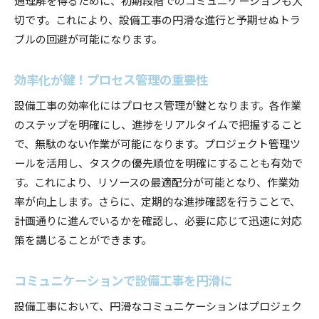
切です。これにより、設備工事の円滑な進行と予期せぬトラ
技術革新がもたらす円滑化の効果
ブルの回避が可能になります。
設備工事における持続可能性の追求
プロジェクトの成功例から学ぶ設備工事
効率化が鍵！プロセス管理の重要性
設備工事の成功を支えるチームビルディング
設備工事の効率化にはプロセス管理が鍵となります。各作業
未来志向で進める設備工事の戦略
のステップを明確にし、進捗をリアルタイムで把握すること
設備工事をスムーズにするコツ
で、無駄のない作業が可能になります。プロジェクト管理ツ
設備工事のプロセス改善でスムーズ化
ールを活用し、タスクの優先順位を明確にすることも有効で
現場の声を反映した設備工事の進め方
す。これにより、リソースの最適配分が可能となり、作業効
設備工事のスムーズな進行を支えるツール
率が向上します。さらに、定期的な進捗確認を行うことで、
計画通りに進んでいるかを確認し、必要に応じて迅速に対応
効果的な設備工事のコミュニケーション法
策を講じることができます。
設備工事の安全管理で信頼を築く
スムーズな設備工事のための技術活用
コミュニケーションで設備工事を円滑に
設備工事の効率化ポイント解説
設備工事において、円滑なコミュニケーションはプロジェク
効率化が叶える設備工事の未来