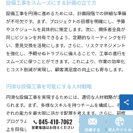
設備工事をスムーズにする計画の立て方
設備工事を円滑に進めるためには、計画段階での詳細な準備
が不可欠です。まず、プロジェクトの目標を明確にし、予算
やスケジュールを具体的に策定します。次に、関係者全員が
同じビジョンを共有できるよう、定期的なミーティングを行
い、意見交換を活発にします。さらに、リスクマネジメント
を強化し、予期せぬトラブルに備えることで、工事の進行を
スムーズに保つことができます。これにより、作業の効率化
とコスト削減が実現し、顧客満足度の向上にも寄与します。
円滑な設備工事を可能にする人材戦略
円滑な設備工事を実現するためには、適切な人材戦略が求め
られます。まず、多様なスキルを持つチームを構成し、それ
ぞれの能力を最大限に活かす配置を考えます。さらに、研修
プログラムを通じてスキルアップを図ることで、技術力の向
045-410-7062
営業電話はお控えください
上を目指します。人材育成に加え、風通しの良い職場環境を
応募する
求人サイト