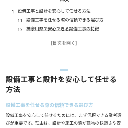
設備工事と設計を安心して任せる方法
設備工事を任せる際の信頼できる選び方
神奈川県で安心できる設備工事の特徴
設備工事設計で失敗しない事前準備
設備工事の設計事務所との連携ポイント
設備工事の安心を高める確認事項一覧
設備工事の設計事例から学ぶ成功の秘訣
神奈川県での設備工事の基礎知識を解説
設備工事と設計を安心して任せる
神奈川県の設備工事で押さえるべき基本
方法
設備工事の流れと設計のポイント
設備工事設計事務所と基準の関係性
設備工事を任せる際の信頼できる選び方
給水装置工事設計施行基準の重要性
設備工事を安心して任せるためには、まず信頼できる業者選
設備工事の基礎知識とよくある疑問
びが重要です。理由は、設計や施工の質が建物の快適さや安
設備工事でよく選ばれる設計事務所の特徴