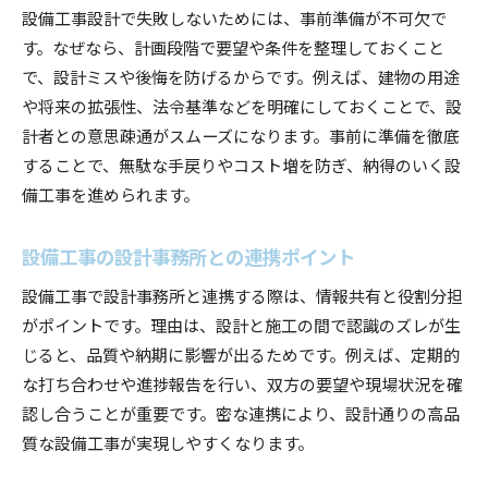
設備工事を安心して進めるための設計術
設備工事設計で失敗しないためには、事前準備が不可欠で
設備工事の安心につながる設計術とは
す。なぜなら、計画段階で要望や条件を整理しておくこと
で、設計ミスや後悔を防げるからです。例えば、建物の用途
設備工事設計のプロが勧める進め方
や将来の拡張性、法令基準などを明確にしておくことで、設
設備工事設計の手順とそのコツ
計者との意思疎通がスムーズになります。事前に準備を徹底
設備工事でのコミュニケーション術
することで、無駄な手戻りやコスト増を防ぎ、納得のいく設
設備工事設計で役立つ最新情報
備工事を進められます。
設備工事設計事務所との関係構築法
神奈川県で設備工事を任せる前の確認事項
設備工事の設計事務所との連携ポイント
設備工事を依頼前に確認すべきポイント
設備工事で設計事務所と連携する際は、情報共有と役割分担
神奈川県での設備工事設計の相談方法
がポイントです。理由は、設計と施工の間で認識のズレが生
設備工事設計事務所の選定基準まとめ
じると、品質や納期に影響が出るためです。例えば、定期的
設備工事設計の打ち合わせで重視する点
な打ち合わせや進捗報告を行い、双方の要望や現場状況を確
認し合うことが重要です。密な連携により、設計通りの高品
設備工事の見積もりで注意するべき事
質な設備工事が実現しやすくなります。
設備工事設計の依頼前に準備したい情報
設備工事と設計のプロが伝える安心の選び方