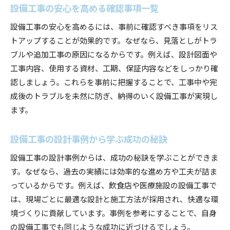
設備工事の安心を高める確認事項一覧
設備工事のプロがすすめる選び方の基準
設備工事の安心を高めるには、事前に確認すべき事項をリス
設備工事設計で大切な信頼関係の築き方
トアップすることが効果的です。なぜなら、見落としがトラ
設備工事設計事務所の評価ポイント解説
ブルや追加工事の原因になるからです。例えば、設計図面や
設備工事設計の実績をチェックする理由
工事内容、使用する資材、工期、保証内容などをしっかり確
設備工事設計で重視したいコミュニケーション
認しましょう。これらを事前に把握することで、工事中や完
設備工事設計と維持管理の連携の重要性
成後のトラブルを未然に防ぎ、納得のいく設備工事が実現し
設備工事設計で信頼できるパートナー選び
ます。
設備工事設計で信頼されるパートナー像
設備工事の設計事例から学ぶ成功の秘訣
設備工事設計事務所選びの比較ポイント
設備工事設計の相談時に聞きたい内容
設備工事の設計事例からは、成功の秘訣を学ぶことができま
す。なぜなら、過去の実績には効率的な進め方や工夫が詰ま
設備工事設計で重要なアフターサポート
っているからです。例えば、飲食店や医療施設の設備工事で
設備工事設計で実績を確認すべき理由
は、現場ごとに最適な設計と施工方法が採用され、快適な環
設備工事設計の専門性を見抜く判断基準
境づくりに貢献しています。事例を参考にすることで、自身
の設備工事でも同じような成功に近づけるでしょう。