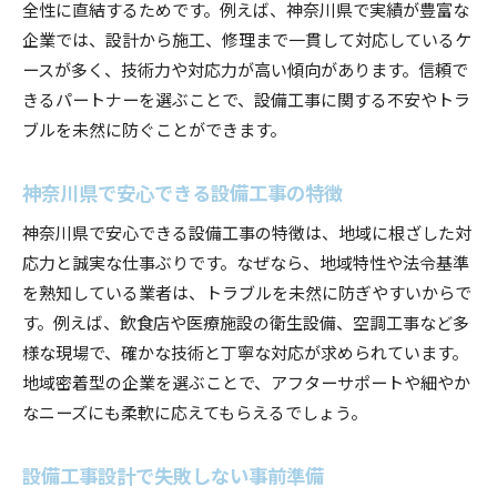
全性に直結するためです。例えば、神奈川県で実績が豊富な
設備工事の設計ポイントと注意点
企業では、設計から施工、修理まで一貫して対応しているケ
設備工事で重要な設計ポイントの解説
ースが多く、技術力や対応力が高い傾向があります。信頼で
設備工事設計で注意すべき法規制と基準
きるパートナーを選ぶことで、設備工事に関する不安やトラ
ブルを未然に防ぐことができます。
設備工事設計事務所を選ぶ際の見極め方
設備工事の設計でよくあるトラブル例
神奈川県で安心できる設備工事の特徴
設備工事設計の現場で気をつける事項
神奈川県で安心できる設備工事の特徴は、地域に根ざした対
設備工事設計で求められるコミュニケーション
応力と誠実な仕事ぶりです。なぜなら、地域特性や法令基準
神奈川県の設備工事設計で失敗しないコツ
を熟知している業者は、トラブルを未然に防ぎやすいからで
神奈川県で設備工事設計を成功させる方法
す。例えば、飲食店や医療施設の衛生設備、空調工事など多
設備工事設計事務所選びで失敗しない工夫
様な現場で、確かな技術と丁寧な対応が求められています。
設備工事設計の経験者が語る実践的なコツ
地域密着型の企業を選ぶことで、アフターサポートや細やか
設備工事設計で多い失敗事例と対処法
なニーズにも柔軟に応えてもらえるでしょう。
設備工事設計を依頼する際の注意事項
設備工事設計で失敗しない事前準備
設備工事設計で信頼できるパートナー像