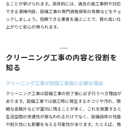
建設業許可と美装工事の関係を探る
ることが挙げられます。具体的には、過去の施工事例や対応
設備工事と美装工事に必要な建設業許可の基礎
できる清掃内容、設備工事の専門資格保有の有無などをチェ
知識
ックしましょう。信頼できる業者を選ぶことで、質の高い仕
上がりと安心が得られます。
美装工事と設備工事の許可要件を解説
建設業許可が美装工事に与える影響とは
設備工事における美装工事の信頼性を高める方
法
クリーニング工事の内容と役割を
建設業許可と設備工事の安全性の関係
知る
美装工事内容と建設業許可のポイントを整理
クリーニング工事が設備工事後に必要な理由
クリーニング工事は設備工事の完了後に必ず行うべき理由が
あります。設備工事では施工時に発生するホコリや汚れ、微
細な金属片などが室内に残ることが多く、これを放置すると
生活空間の快適性が損なわれるだけでなく、設備自体の性能
や耐久性にも影響を与える可能性があります。たとえば、換