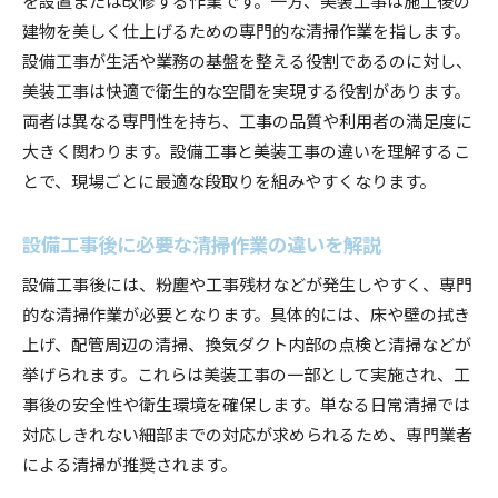
美装工事と清掃の違いがわかるポイント
建物を美しく仕上げるための専門的な清掃作業を指します。
新築やリフォーム後のクリーニング工事の役割
設備工事が生活や業務の基盤を整える役割であるのに対し、
美装クリーニングが健康な空間づくりに貢献
美装工事は快適で衛生的な空間を実現する役割があります。
設備工事後に最適なクリーニングの流れ
両者は異なる専門性を持ち、工事の品質や利用者の満足度に
大きく関わります。設備工事と美装工事の違いを理解するこ
設備工事の完了後に実施する清掃工程の流れ
とで、現場ごとに最適な段取りを組みやすくなります。
美装工事と設備工事の作業順序で注意すべき点
クリーニング工事の進め方と設備工事との関係
設備工事後に必要な清掃作業の違いを解説
設備工事後に必要なクリーニング範囲の目安
設備工事後には、粉塵や工事残材などが発生しやすく、専門
美装クリーニングを効率よく行うための工夫
的な清掃作業が必要となります。具体的には、床や壁の拭き
設備工事後の美装工事で仕上がりに差が生まれ
上げ、配管周辺の清掃、換気ダクト内部の点検と清掃などが
る理由
挙げられます。これらは美装工事の一部として実施され、工
美装工事とハウスクリーニングの境界とは
事後の安全性や衛生環境を確保します。単なる日常清掃では
美装工事とハウスクリーニングの明確な違い
対応しきれない細部までの対応が求められるため、専門業者
設備工事後の清掃で選ぶべきサービスとは
による清掃が推奨されます。
美装工事内容とハウスクリーニングの対応範囲