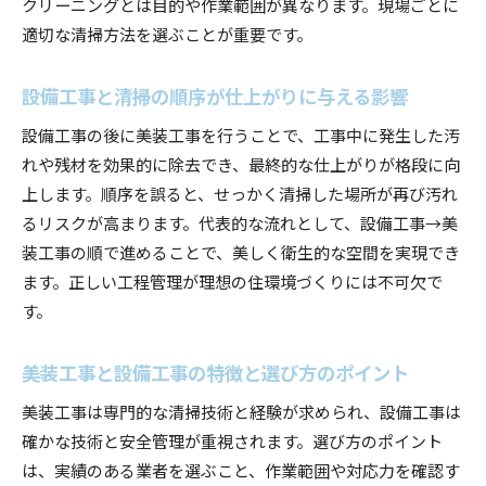
クリーニングとは目的や作業範囲が異なります。現場ごとに
美装工事の相場と設備工事の関係性を知る
適切な清掃方法を選ぶことが重要です。
設備工事後に必要な美装クリーニングの目安
設備工事と清掃の順序が仕上がりに与える影響
美装工事どこまで対応可能か事例で紹介
設備工事に合わせた美装工事の費用感を把握
設備工事の後に美装工事を行うことで、工事中に発生した汚
れや残材を効果的に除去でき、最終的な仕上がりが格段に向
美装工事内容を理解し設備工事後の計画に役立
上します。順序を誤ると、せっかく清掃した場所が再び汚れ
てる
るリスクが高まります。代表的な流れとして、設備工事→美
新築で押さえたい設備工事と清掃のポイント
装工事の順で進めることで、美しく衛生的な空間を実現でき
新築時に重要な設備工事と美装工事のポイント
ます。正しい工程管理が理想の住環境づくりには不可欠で
設備工事後のクリーニングで新築をより快適に
す。
新築での設備工事と美装クリーニングの流れ
美装工事の内容を押さえて理想の新築仕上げ
美装工事と設備工事の特徴と選び方のポイント
設備工事後の清掃で健康的な住まい環境づくり
美装工事は専門的な清掃技術と経験が求められ、設備工事は
新築で失敗しない設備工事と清掃のチェック項
確かな技術と安全管理が重視されます。選び方のポイント
目
は、実績のある業者を選ぶこと、作業範囲や対応力を確認す