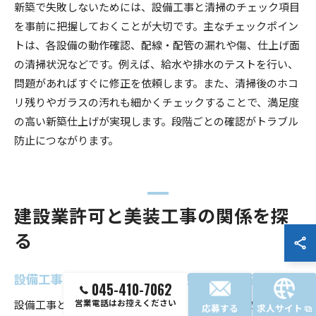
新築で失敗しないためには、設備工事と清掃のチェック項目
を事前に把握しておくことが大切です。主なチェックポイン
トは、各設備の動作確認、配線・配管の漏れや傷、仕上げ面
の清掃状況などです。例えば、給水や排水のテストを行い、
問題があればすぐに修正を依頼します。また、清掃後のホコ
リ残りやガラスの汚れも細かくチェックすることで、満足度
の高い新築仕上げが実現します。段階ごとの確認がトラブル
防止につながります。
建設業許可と美装工事の関係を探
る
設備工事と美装工事に必要な建設業許可の基礎知識
045-410-7062
設備工事と美装工事を実施するには、建設業許可の知識が不
営業電話はお控えください
応募する
求人サイト