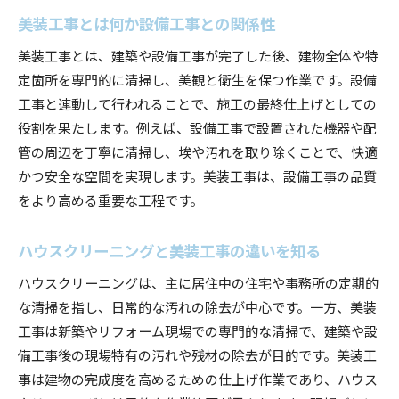
美装工事とは何か設備工事との関係性
設備工事後の美装クリーニングのメリット
清掃と美装工事の違いを理解して適切に依頼
美装工事とは、建築や設備工事が完了した後、建物全体や特
設備工事と美装工事を組み合わせた最適な方法
定箇所を専門的に清掃し、美観と衛生を保つ作業です。設備
工事と連動して行われることで、施工の最終仕上げとしての
リフォーム後の設備工事と清掃の順序
役割を果たします。例えば、設備工事で設置された機器や配
リフォーム時に押さえる設備工事と清掃の最適
管の周辺を丁寧に清掃し、埃や汚れを取り除くことで、快適
な順序
かつ安全な空間を実現します。美装工事は、設備工事の品質
設備工事から美装工事へのスムーズな流れ
をより高める重要な工程です。
リフォーム後のクリーニングタイミングと注意
点
ハウスクリーニングと美装工事の違いを知る
設備工事完了後の美装工事で快適な仕上がりを
ハウスクリーニングは、主に居住中の住宅や事務所の定期的
実現
な清掃を指し、日常的な汚れの除去が中心です。一方、美装
リフォーム現場での設備工事と清掃の役割分担
工事は新築やリフォーム現場での専門的な清掃で、建築や設
設備工事を考慮した美装工事の進め方を紹介
備工事後の現場特有の汚れや残材の除去が目的です。美装工
美装工事の相場や作業範囲を徹底分析
事は建物の完成度を高めるための仕上げ作業であり、ハウス
設備工事後の美装工事の作業範囲を詳しく解説