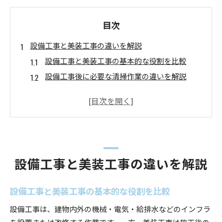
目次
設備工事と美装工事の違いを解説
設備工事と美装工事の基本的な役割を比較
設備工事後に必要な清掃作業の違いを解説
美装工事とは何か設備工事との関係性
ハウスクリーニングと美装工事の違いを知る
設備工事と清掃の順序が仕上がりに与える影響
美装工事と設備工事の特徴と選び方のポイント
クリーニング工事の内容と役割を知る
設備工事と美装工事の違いを解説
クリーニング工事が設備工事後に必要な理由
美装工事とクリーニング工事の具体的な内容
設備工事と美装工事の基本的な役割を比較
設備工事完了後のクリーニング範囲を詳しく解
設備工事は、建物内外の機械・電気・給排水などのインフラ
説
を設置または改修する作業です。一方、美装工事は施工後の