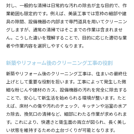
対し、一般的な清掃は日常的な汚れの除去が主な目的で、作
業範囲も限定的です。例えば、美装工事では窓枠の細部や建
具の隙間、設備機器の内部まで専門道具を用いてクリーニン
グしますが、通常の清掃ではそこまでの作業は含まれませ
ん。こうした違いを理解することで、目的に応じた適切な業
者や作業内容を選択しやすくなります。
新築やリフォーム後のクリーニング工事の役割
新築やリフォーム後のクリーニング工事は、住まいの最終仕
上げとして重要な役割を担います。工事によって発生した微
細な粉じんや建材のカス、設備機器の汚れを完全に除去する
ことで、安心して新生活を始められる環境が整います。たと
えば、床材への傷や汚れのチェック、キッチンや浴室の水ア
カ除去、換気口の清掃など、細部にわたる作業が求められま
す。これにより、快適さと衛生面の両立が図られ、長く美し
い状態を維持するための土台づくりが可能となります。