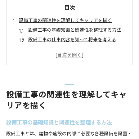
目次
設備工事の関連性を理解してキャリアを描く
設備工事の基礎知識と関連性を整理する方法
設備工事の仕事内容を知って将来を考える
業界で求められる設備工事の知識と適性とは
建設設備関連の役割と設備工事の位置付け
設備工事の関連性がキャリア選択へ与える影響
仕事内容から見る設備工事の重要な役割とは
設備工事の仕事内容から分かる重要性と社会的
設備工事の関連性を理解してキャ
役割
リアを描く
設備工事が建物の快適性に与える影響を深掘り
設備工事に必要なスキルと業務範囲の広がり
設備工事の基礎知識と関連性を整理する方法
現場で活きる設備工事の専門知識と実例紹介
設備工事とは、建物や施設の内部に必要な各種設備を設置・
設備工事の仕事内容と他工種との連携ポイント