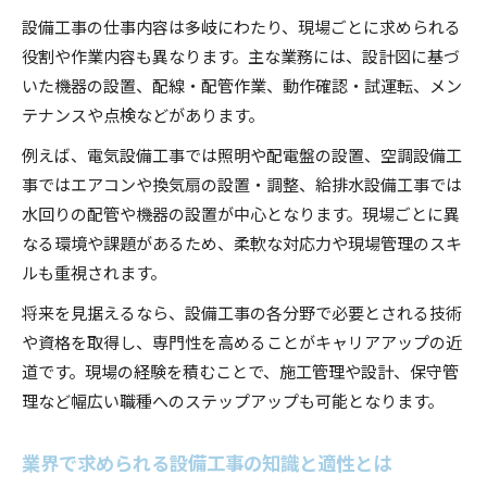
設備工事と建設工事の役割比較で見える特徴
設備工事の仕事内容は多岐にわたり、現場ごとに求められる
設備工事の関連性から読み解く違いと選び方
役割や作業内容も異なります。主な業務には、設計図に基づ
建設工事と設備工事の必要資格やスキル比較
いた機器の設置、配線・配管作業、動作確認・試運転、メン
設備工事と建設工事の現場での連携とは
テナンスや点検などがあります。
資格取得で実現する設備工事の未来
例えば、電気設備工事では照明や配電盤の設置、空調設備工
設備工事の資格取得で広がるキャリアチャンス
事ではエアコンや換気扇の設置・調整、給排水設備工事では
設備工事業界で求められる主要な資格とは
水回りの配管や機器の設置が中心となります。現場ごとに異
資格取得が設備工事の現場力に与える影響
なる環境や課題があるため、柔軟な対応力や現場管理のスキ
設備工事業界で昇給や転職に強くなる方法
ルも重視されます。
設備工事資格取得の勉強法と実践ポイント
将来を見据えるなら、設備工事の各分野で必要とされる技術
や資格を取得し、専門性を高めることがキャリアアップの近
道です。現場の経験を積むことで、施工管理や設計、保守管
理など幅広い職種へのステップアップも可能となります。
業界で求められる設備工事の知識と適性とは