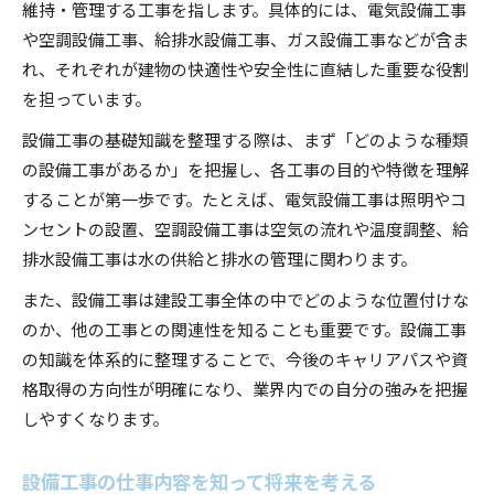
維持・管理する工事を指します。具体的には、電気設備工事
キャリアアップに役立つ設備工事の知識とは
や空調設備工事、給排水設備工事、ガス設備工事などが含ま
設備工事の資格取得がキャリアに与える効果
れ、それぞれが建物の快適性や安全性に直結した重要な役割
設備工事の専門知識を活かした転職戦略
を担っています。
設備工事で身につくスキルと評価される力
設備工事の基礎知識を整理する際は、まず「どのような種類
キャリアアップに欠かせない設備工事の勉強法
の設備工事があるか」を把握し、各工事の目的や特徴を理解
設備工事の現場経験が生むキャリアの可能性
することが第一歩です。たとえば、電気設備工事は照明やコ
種類ごとに異なる設備工事の魅力に迫る
ンセントの設置、空調設備工事は空気の流れや温度調整、給
設備工事の種類ごとに違う魅力と特徴を解説
排水設備工事は水の供給と排水の管理に関わります。
電気設備や管工事など設備工事の多様性とは
また、設備工事は建設工事全体の中でどのような位置付けな
設備工事の仕事選びで知っておきたいポイント
のか、他の工事との関連性を知ることも重要です。設備工事
の知識を体系的に整理することで、今後のキャリアパスや資
設備工事の種類ごとのやりがいと難しさ
格取得の方向性が明確になり、業界内での自分の強みを把握
設備工事分野で向いている人の特徴を考察
しやすくなります。
設備工事と建設工事の違いを徹底比較
設備工事と建設工事の仕事内容の違いを解説
設備工事の仕事内容を知って将来を考える