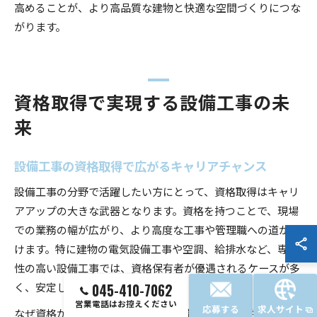
高めることが、より高品質な建物と快適な空間づくりにつな
がります。
資格取得で実現する設備工事の未
来
設備工事の資格取得で広がるキャリアチャンス
設備工事の分野で活躍したい方にとって、資格取得はキャリ
アアップの大きな武器となります。資格を持つことで、現場
での業務の幅が広がり、より高度な工事や管理職への道が開
けます。特に建物の電気設備工事や空調、給排水など、専門
性の高い設備工事では、資格保有者が優遇されるケースが多
く、安定した需要が続いています。
045-410-7062
営業電話はお控えください
応募する
求人サイト
なぜ資格が重要なのかというと、設備工事は安全性や品質確