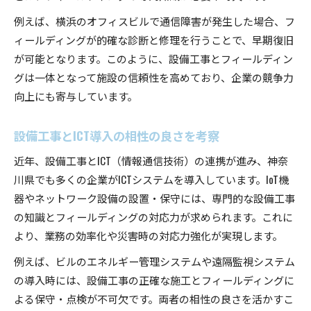
神奈川県で設備工事を最適化する手順を解説
例えば、横浜のオフィスビルで通信障害が発生した場合、フ
設備工事のコスト削減に役立つフィールディン
ィールディングが的確な診断と修理を行うことで、早期復旧
グ
が可能となります。このように、設備工事とフィールディン
フィールディングと設備工事の現場改善事例
グは一体となって施設の信頼性を高めており、企業の競争力
設備工事の作業効率を高めるコツとは
向上にも寄与しています。
設備工事とICT導入の相性の良さを考察
近年、設備工事とICT（情報通信技術）の連携が進み、神奈
川県でも多くの企業がICTシステムを導入しています。IoT機
器やネットワーク設備の設置・保守には、専門的な設備工事
の知識とフィールディングの対応力が求められます。これに
より、業務の効率化や災害時の対応力強化が実現します。
例えば、ビルのエネルギー管理システムや遠隔監視システム
の導入時には、設備工事の正確な施工とフィールディングに
よる保守・点検が不可欠です。両者の相性の良さを活かすこ