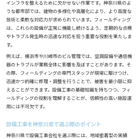
インフラを整えるために欠かせない作業です。神奈川県のよ
フィールディング視点で見るICT設備の最適化
うな都市部では、建物の多様化や高層化により、より高度な
フィールディング活用が企業にもたらす安心とは
技術と柔軟な対応力が求められています。フィールディング
フィールディングが設備工事の信頼性を高める
は、これらの設備が正常に機能し続けるよう、定期的な点検
理由
やトラブル発生時の迅速な対応を担う重要な役割を果たしま
企業が安心できる設備工事体制の特徴
す。
フィールディング導入による業務効率の向上例
例えば、横浜市や川崎市のビル管理では、空調設備や通信機
設備工事現場で求められるフィールディングの
器のトラブルが業務全体に影響を及ぼすことがあります。そ
技術力
の際、フィールディングの専門スタッフが現場に駆けつけ、
フィールディングと設備工事の安全対策ポイン
迅速かつ的確に修理・調整を行うことで、被害を最小限に抑
ト
えることができます。設備工事の基礎知識を持ちつつ、フィ
設備工事の信頼性を高める神奈川県の最新事情
ールディングの役割を理解することが、信頼性の高い施設運
神奈川県で注目の設備工事最新トレンド分析
用には不可欠です。
フィールディングが信頼される設備工事の要素
設備工事を神奈川県で選ぶ際のポイント
設備工事会社の信頼性を見極めるチェック項目
設備工事現場の品質管理とフィールディング活
神奈川県で設備工事会社を選ぶ際には、地域密着型の実績