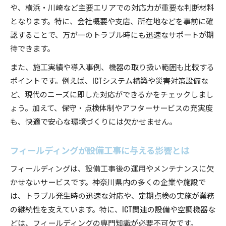
用法
や、横浜・川崎など主要エリアでの対応力が重要な判断材料
となります。特に、会社概要や支店、所在地などを事前に確
神奈川県で設備工事の実力が問われる場面
認することで、万が一のトラブル時にも迅速なサポートが期
実践的なフィールディングの活かし方を探る
待できます。
現場で役立つ設備工事とフィールディング連携
また、施工実績や導入事例、機器の取り扱い範囲も比較する
事例
ポイントです。例えば、ICTシステム構築や災害対策設備な
フィールディング活用で設備工事を効率化する
ど、現代のニーズに即した対応ができるかをチェックしまし
方法
ょう。加えて、保守・点検体制やアフターサービスの充実度
神奈川県の設備工事における実践的フィールデ
も、快適で安心な環境づくりには欠かせません。
ィング術
設備工事現場で活きるフィールディングのノウ
フィールディングが設備工事に与える影響とは
ハウ
フィールディングは、設備工事後の運用やメンテナンスに欠
設備工事の課題解決にフィールディングが貢献
かせないサービスです。神奈川県内の多くの企業や施設で
神奈川県で設備工事を効率化するポイント
は、トラブル発生時の迅速な対応や、定期点検の実施が業務
設備工事効率化のためのフィールディング活用
の継続性を支えています。特に、ICT関連の設備や空調機器な
例
どは、フィールディングの専門知識が必要不可欠です。