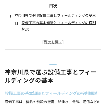
目次
神奈川県で選ぶ設備工事とフィールディングの基本
設備工事の基本知識とフィールディングの役割
解説
設備工事を神奈川県で選ぶ際のポイント
フィールディングが設備工事に与える影響とは
設備工事とICT導入の相性の良さを考察
設備工事の安心感を支えるフィールディング体
制
神奈川県で選ぶ設備工事とフィー
ICTシステム導入に最適な設備工事の知識
ルディングの基本
ICTシステムと設備工事の連携成功事例を紹介
設備工事で実現するICTシステムの安定運用法
設備工事の基本知識とフィールディングの役割解説
ICT導入時に選ぶべき設備工事の条件とは
設備工事がICT環境にもたらすメリット
設備工事は、建物や施設の空調、給排水、電気、通信などの