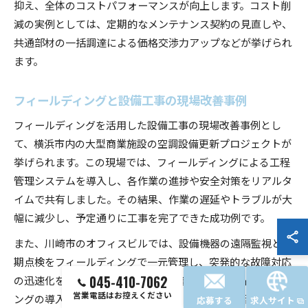
抑え、全体のコストパフォーマンスが向上します。コスト削
減の実例としては、定期的なメンテナンス契約の見直しや、
共通部材の一括調達による価格交渉力アップなどが挙げられ
ます。
フィールディングと設備工事の現場改善事例
フィールディングを活用した設備工事の現場改善事例とし
て、横浜市内の大型商業施設の空調設備更新プロジェクトが
挙げられます。この現場では、フィールディングによる工程
管理システムを導入し、各作業の進捗や安全対策をリアルタ
イムで共有しました。その結果、作業の遅延やトラブルが大
幅に減少し、予定通りに工事を完了できた成功例です。
また、川崎市のオフィスビルでは、設備機器の遠隔監視と定
期点検をフィールディングで一元管理し、突発的な故障対応
の迅速化を実現しました。これらの事例から、フィールディ
045-410-7062
営業電話はお控えください
ングの導入による現場改善の効果は、工期短縮や品質向上、
応募する
求人サイト