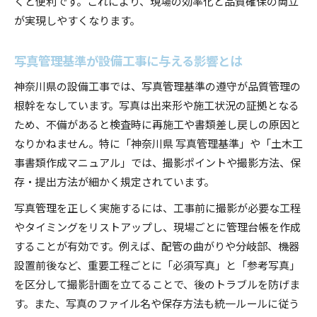
くと便利です。これにより、現場の効率化と品質確保の両立
が実現しやすくなります。
写真管理基準が設備工事に与える影響とは
神奈川県の設備工事では、写真管理基準の遵守が品質管理の
根幹をなしています。写真は出来形や施工状況の証拠となる
ため、不備があると検査時に再施工や書類差し戻しの原因と
なりかねません。特に「神奈川県 写真管理基準」や「土木工
事書類作成マニュアル」では、撮影ポイントや撮影方法、保
存・提出方法が細かく規定されています。
写真管理を正しく実施するには、工事前に撮影が必要な工程
やタイミングをリストアップし、現場ごとに管理台帳を作成
することが有効です。例えば、配管の曲がりや分岐部、機器
設置前後など、重要工程ごとに「必須写真」と「参考写真」
を区分して撮影計画を立てることで、後のトラブルを防げま
す。また、写真のファイル名や保存方法も統一ルールに従う